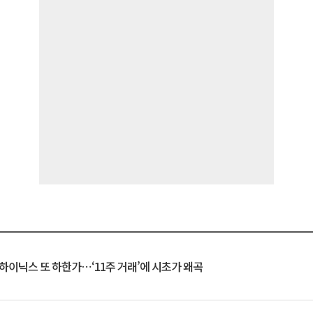
K하이닉스 또 하한가⋯‘11주 거래’에 시초가 왜곡