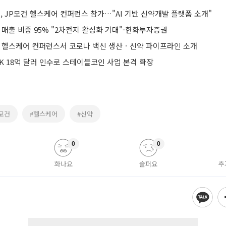
 JP모건 헬스케어 컨퍼런스 참가…"AI 기반 신약개발 플랫폼 소개"
 매출 비중 95% "2차전지 활성화 기대"-한화투자증권
건 헬스케어 컨퍼런스서 코로나 백신 생산ㆍ신약 파이프라인 소개
K 18억 달러 인수로 스테이블코인 사업 본격 확장
P모건
#헬스케어
#신약
0
0
화나요
슬퍼요
추