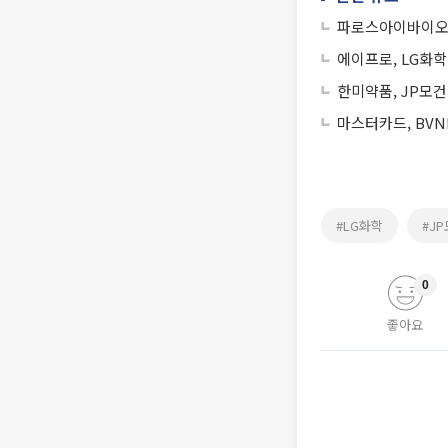
파로스아이바이오,
에이프로, LG화학
한미약품, JP모
마스터카드, BVN
#LG화학
#J
0
좋아요