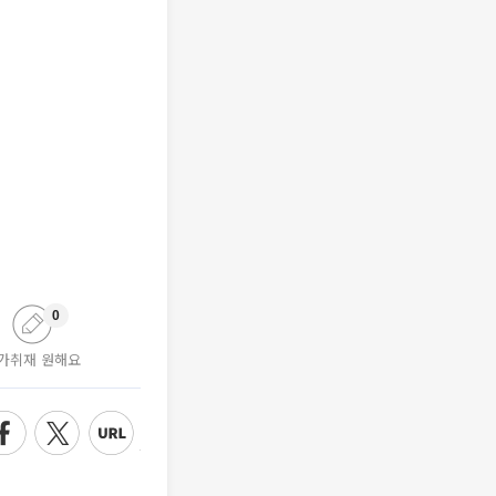
0
가취재 원해요