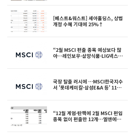
[베스트&워스트] 세아홀딩스, 상법
개정 수혜 기대에 25%↑
“2월 MSCI 편출 종목 예상보다 많
아…레인보우·삼양식품·LIG넥스원
편입 주목”
국장 탈출 러시에 …MSCI한국지수
서 '롯데케미칼·삼성E&A 등' 11종
목 편출
“12월 계엄·탄핵에 2월 MSCI 편입
종목 없이 편출만 12개…엘앤에프,
LG화학우”