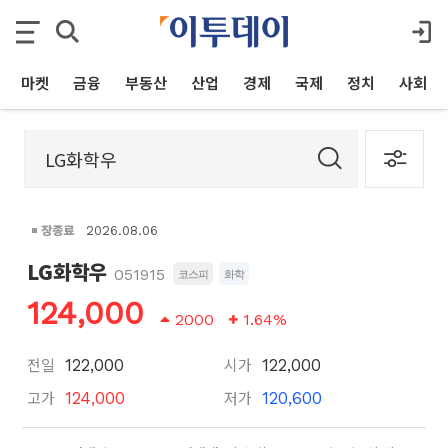
마켓
금융
부동산
산업
경제
국제
정치
사회
장종료
2026.08.06
LG화학우
051915
코스피
화학
124,000
2000
1.64%
전일
시가
122,000
122,000
고가
저가
124,000
120,600