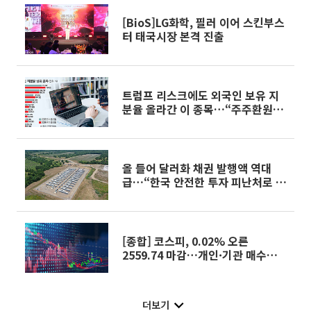
[BioS]LG화학, 필러 이어 스킨부스
터 태국시장 본격 진출
트럼프 리스크에도 외국인 보유 지
분율 올라간 이 종목…“주주환원이
정답”
올 들어 달러화 채권 발행액 역대
급…“한국 안전한 투자 피난처로 부
상”
[종합] 코스피, 0.02% 오른
2559.74 마감…개인·기관 매수에
강보합
더보기