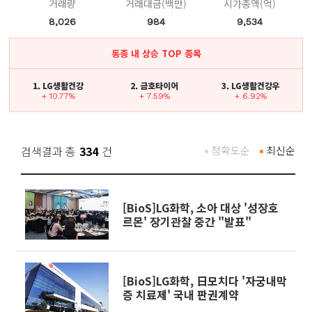
거래량
거래대금(백만)
시가총액(억)
8,026
984
9,534
동종 내 상승 TOP 종목
1. LG생활건강
2. 금호타이어
3. LG생활건강우
+ 10.77%
+ 7.59%
+ 6.92%
검색결과 총
334
건
정확도순
최신순
[BioS]LG화학, 소아 대상 '성장호
르몬' 장기관찰 중간 "발표"
[BioS]LG화학, 日모치다 '자궁내막
증 치료제' 국내 판권계약