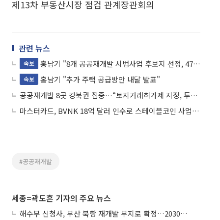
제13차 부동산시장 점검 관계장관회의
관련 뉴스
홍남기 "8개 공공재개발 시범사업 후보지 선정, 4700호 추가 공급 기대"
속보
홍남기 "추가 주택 공급방안 내달 발표"
속보
공공재개발 8곳 강북권 집중…“토지거래허가제 지정, 투기세력 차단”
마스터카드, BVNK 18억 달러 인수로 스테이블코인 사업 본격 확장
#공공재개발
세종=곽도흔 기자의 주요 뉴스
해수부 신청사, 부산 북항 재개발 부지로 확정…2030년 준공 목표