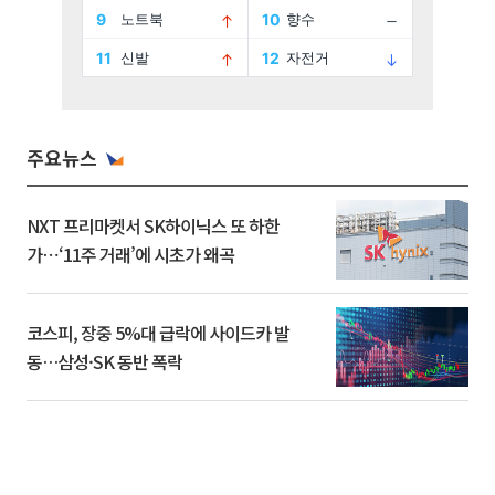
주요뉴스
NXT 프리마켓서 SK하이닉스 또 하한
가⋯‘11주 거래’에 시초가 왜곡
코스피, 장중 5%대 급락에 사이드카 발
동…삼성·SK 동반 폭락