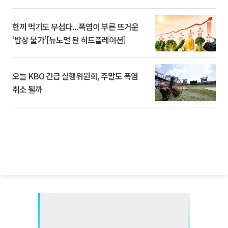
한끼 먹기도 무섭다...폭염이 부른 뜨거운
‘밥상 물가’[뉴노멀 된 히트플레이션]
오늘 KBO 긴급 실행위원회, 주말도 폭염
취소 될까