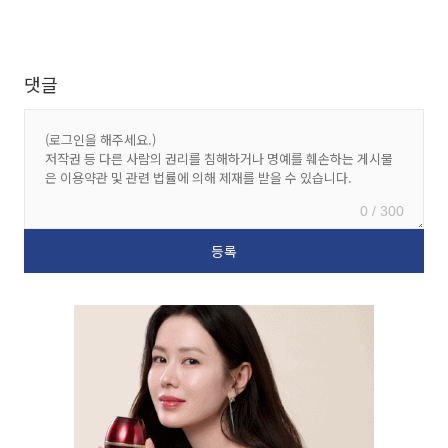
댓글
0 / 300