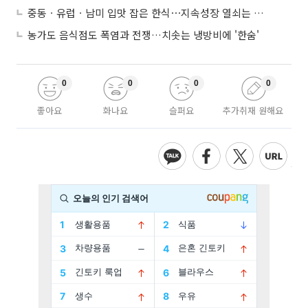
중동ㆍ유럽ㆍ남미 입맛 잡은 한식⋯지속성장 열쇠는 ‘현지화’
농가도 음식점도 폭염과 전쟁…치솟는 냉방비에 '한숨'
0
0
0
0
좋아요
화나요
슬퍼요
추가취재 원해요