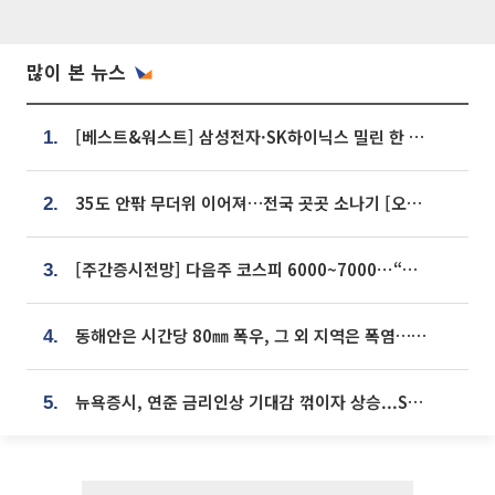
많이 본 뉴스
[베스트&워스트] 삼성전자·SK하이닉스 밀린 한 주…상상인증권은 85% 급등
1.
35도 안팎 무더위 이어져…전국 곳곳 소나기 [오늘 날씨]
2.
[주간증시전망] 다음주 코스피 6000~7000⋯“外人 수급은 정책이 변수”
3.
동해안은 시간당 80㎜ 폭우, 그 외 지역은 폭염…‘극과 극 날씨’
4.
뉴욕증시, 연준 금리인상 기대감 꺾이자 상승...S&P500 사상 최고치 [종합]
5.