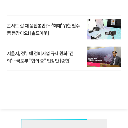
콘서트 갈 때 응원봉만?⋯'최애' 위한 필수
품 등장이오! [솔드아웃]
서울시, 정부에 정비사업 규제 완화 '건
의'⋯국토부 "협의 중" 입장만 [종합]