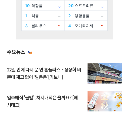
주요뉴스
22일 만에 다시 문 연 홈플러스…정상화 바
쁜데 재고 없어 ‘발동동’[가보니]
입추매직 '불발', 처서매직은 올까요? [해
시태그]