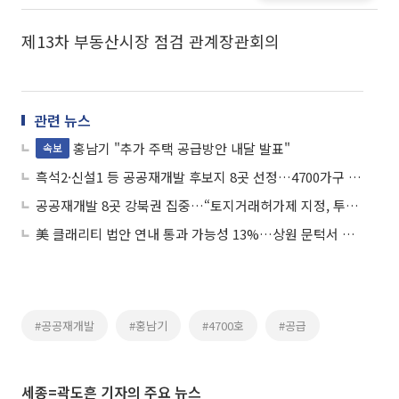
제13차 부동산시장 점검 관계장관회의
관련 뉴스
홍남기 "추가 주택 공급방안 내달 발표"
속보
흑석2·신설1 등 공공재개발 후보지 8곳 선정…4700가구 공급
공공재개발 8곳 강북권 집중…“토지거래허가제 지정, 투기세력 차단”
美 클래리티 법안 연내 통과 가능성 13%…상원 문턱서 제동
#공공재개발
#홍남기
#4700호
#공급
세종=곽도흔 기자의 주요 뉴스