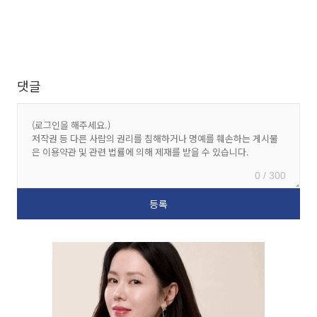
댓글
0 / 300