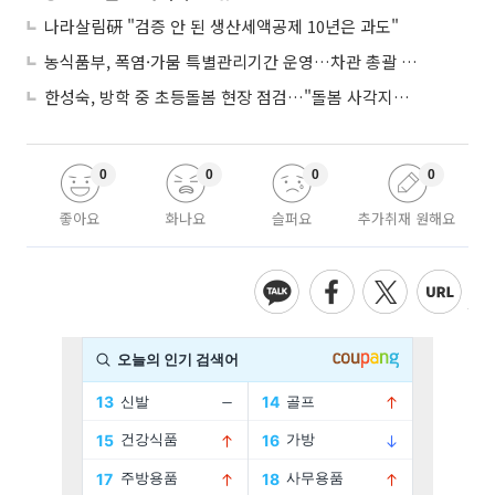
나라살림硏 "검증 안 된 생산세액공제 10년은 과도"
농식품부, 폭염·가뭄 특별관리기간 운영…차관 총괄 대응체계 격상
한성숙, 방학 중 초등돌봄 현장 점검…"돌봄 사각지대 없애야"
0
0
0
0
좋아요
화나요
슬퍼요
추가취재 원해요