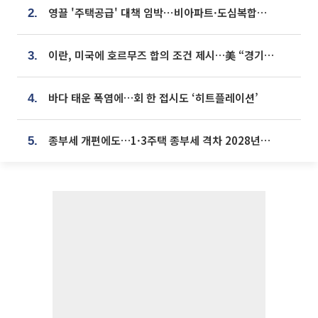
영끌 '주택공급' 대책 임박⋯비아파트·도심복합까지 총동원
2.
이란, 미국에 호르무즈 합의 조건 제시…美 “경기 아직 안 끝나” [종합]
3.
바다 태운 폭염에…회 한 접시도 ‘히트플레이션’
4.
종부세 개편에도…1·3주택 종부세 격차 2028년부터 확대
5.