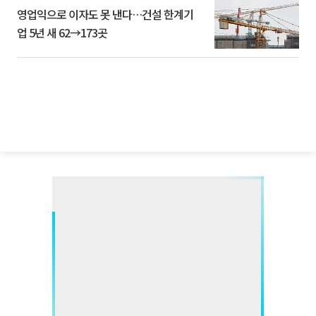
영업익으로 이자도 못 낸다…건설 한계기
업 5년 새 62→173곳