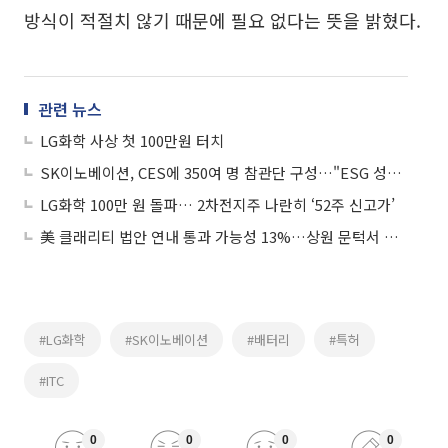
방식이 적절치 않기 때문에 필요 없다는 뜻을 밝혔다.
관련 뉴스
LG화학 사상 첫 100만원 터치
SK이노베이션, CES에 350여 명 참관단 구성…"ESG 성장 답 찾는다"
LG화학 100만 원 돌파… 2차전지주 나란히 ‘52주 신고가’
美 클래리티 법안 연내 통과 가능성 13%…상원 문턱서 제동
#LG화학
#SK이노베이션
#배터리
#특허
#ITC
0
0
0
0