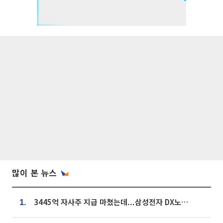
많이 본 뉴스
3445억 자사주 지급 마쳤는데...삼성전자 DX노조, 뒤늦은 '떼쓰기 집회'
1.