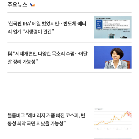
주요뉴스
‘한국판 IRA’ 베일 벗었지만…반도체·배터
리 업계 “시행령이 관건”
與 “세제개편안 다양한 목소리 수렴…이달
말 정리 가능성”
블룸버그 “레버리지 거품 빠진 코스피, 변
동성 최악 국면 지났을 가능성”