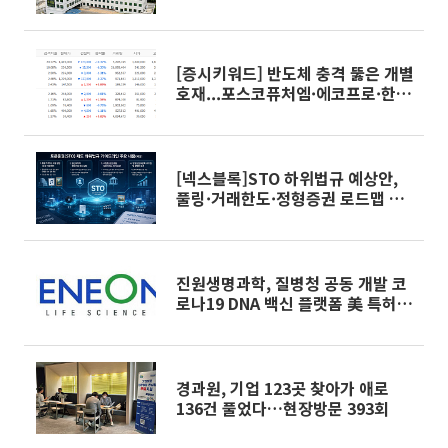
[증시키워드] 반도체 충격 뚫은 개별
호재...포스코퓨처엠·에코프로·한
화솔루션 '눈길'
[넥스블록]STO 하위법규 예상안,
풀링·거래한도·정형증권 로드맵 제
시
진원생명과학, 질병청 공동 개발 코
로나19 DNA 백신 플랫폼 美 특허
확보
경과원, 기업 123곳 찾아가 애로
136건 풀었다…현장방문 393회