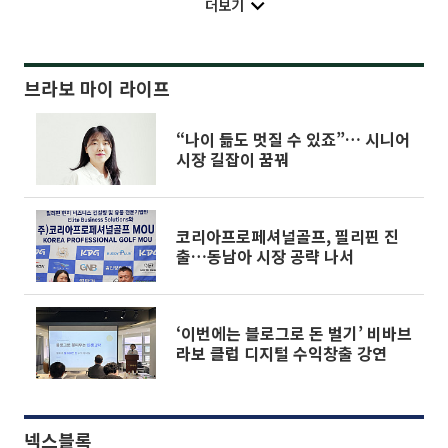
더보기
브라보 마이 라이프
“나이 듦도 멋질 수 있죠”… 시니어
시장 길잡이 꿈꿔
코리아프로페셔널골프, 필리핀 진
출…동남아 시장 공략 나서
‘이번에는 블로그로 돈 벌기’ 비바브
라보 클럽 디지털 수익창출 강연
넥스블록