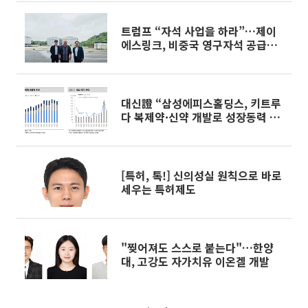
트럼프 “자석 사업을 하라”…제이
에스링크, 비중국 영구자석 공급망
구축 속도
대신證 “삼성에피스홀딩스, 키트루
다 복제약·신약 개발로 성장동력 확
대…목표가 56만원”
[특허, 톡!] 신의성실 원칙으로 바로
세우는 특허제도
"찢어져도 스스로 붙는다"…한양
대, 고강도 자가치유 이온겔 개발