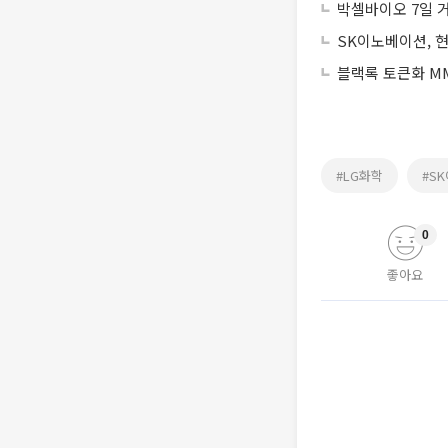
박셀바이오 7일 거
SK이노베이션, 현
블랙록 토큰화 MM
#LG화학
#S
0
좋아요