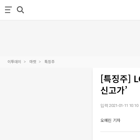
이투데이
마켓
특징주
[특징주] 
신고가’
입력 2021-01-11 10:10
오예린 기자