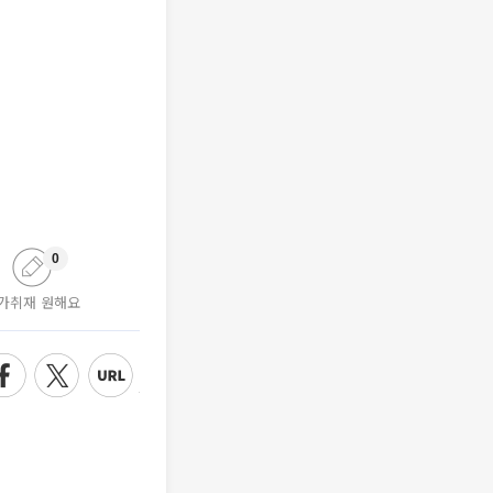
0
가취재 원해요