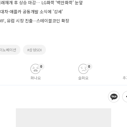
래재개 후 상승 마감… LG화학 ‘백만화학’ 눈앞
대차-애플카 공동개발 소식에 '강세'
F, 유럽 시장 진출∙∙∙스테이블코인 확장
K이노베이션
#삼성SDI
0
0
화나요
슬퍼요
추