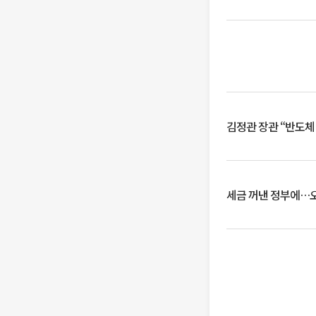
김정관 장관 “반도체
세금 꺼낸 정부에…오