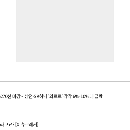
6270선 마감…삼전·SK하닉 '와르르' 각각 6%·10%대 급락
 깨라고요? [이슈크래커]