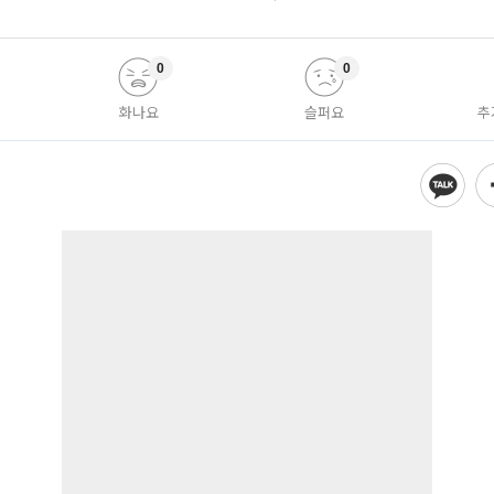
0
0
화나요
슬퍼요
추