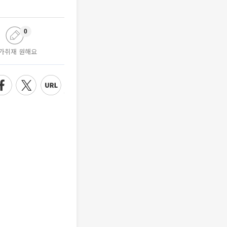
0
가취재 원해요