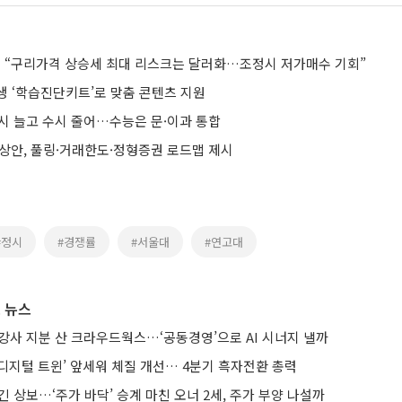
“구리가격 상승세 최대 리스크는 달러화…조정시 저가매수 기회”
생 ‘학습진단키트’로 맞춤 콘텐츠 지원
정시 늘고 수시 줄어…수능은 문·이과 통합
예상안, 풀링·거래한도·정형증권 로드맵 제시
#정시
#경쟁률
#서울대
#연고대
 뉴스
강사 지분 산 크라우드웍스…‘공동경영’으로 AI 시너지 낼까
AI·디지털 트윈’ 앞세워 체질 개선… 4분기 흑자전환 총력
긴 상보…‘주가 바닥’ 승계 마친 오너 2세, 주가 부양 나설까