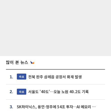
많이 본 뉴스
전북 완주 삼례읍 공장서 화재 발생
속보
1.
서울도 '40도'…오늘 노원 40.2도 기록
속보
2.
SK하이닉스, 용인·청주에 54조 투자…AI 메모리 생산기지 키운다
3.