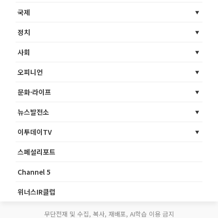
국제
정치
사회
오피니언
문화·라이프
뉴스발전소
이투데이TV
스페셜리포트
Channel 5
위너스IR클럽
무단전재 및 수집, 복사, 재배포, AI학습 이용 금지