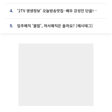
'2TV 생생정보' 오늘방송맛집- 배우 강성진 단골! 쌀국수ㆍ푸팟퐁 커리 맛집 '블○○○'
4.
입추매직 '불발', 처서매직은 올까요? [해시태그]
5.