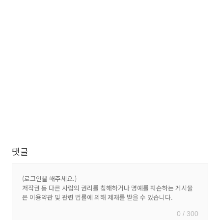
댓글
0 / 300