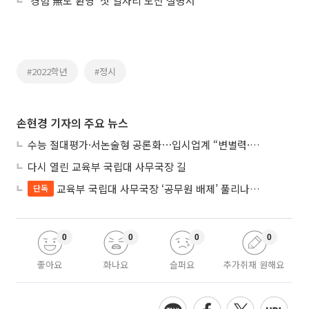
‘경험 無도 환영’ 첫 일자리 도전 설명서
#2022학년
#정시
손현경 기자의 주요 뉴스
수능 절대평가·서논술형 공론화⋯입시업계 “변별력·사교육 대책 먼저”
다시 열린 교육부 국립대 사무국장 길
교육부 국립대 사무국장 ‘공무원 배제’ 풀리나…응시자격 다시 열렸다
단독
0
0
0
0
좋아요
화나요
슬퍼요
추가취재 원해요