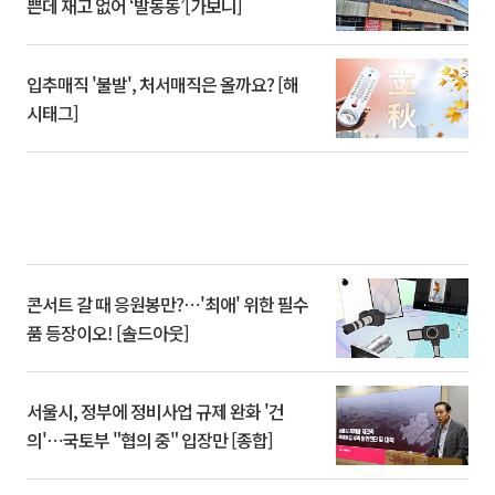
쁜데 재고 없어 ‘발동동’[가보니]
입추매직 '불발', 처서매직은 올까요? [해
시태그]
콘서트 갈 때 응원봉만?⋯'최애' 위한 필수
품 등장이오! [솔드아웃]
서울시, 정부에 정비사업 규제 완화 '건
의'⋯국토부 "협의 중" 입장만 [종합]