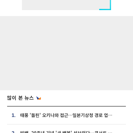
많이 본 뉴스
태풍 '돌핀' 오키나와 접근…일본기상청 경로 업데이트
1.
빅뱅, 20주년 기념 '새 뱅봉' 선보인다⋯콘서트 앞두고 팝업 개최