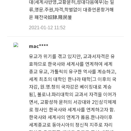
대(세계사반영,교황윤허,성대다음예우)는 일
류,명문.주권,자격,학벌없이 대중언론항거해
온 패전국奴隸.賤民불
2021-01-12 11:52
mac****
유교가 위기를 겪고 있지만, 교과서자격은 유
효하므로 한국사와 세계사를 연계하여 세계
종교 유교, 가톨릭의 유구한 역사를 계승하고,
세계 최초의 대학인 한나라 태학[그 이후의 국
자감, 원.명.청의 국자감은 베이징대로 계승
됨], 볼로냐.파리대학의 교과서 자격을 이어가
면서, 교황성하 윤허의 서강대와 2인삼각체제
로 정사인 한국사와 세계사를 연계하고자 함.
한국사와 세계사의 연계가 옳음.한나라이후
세계종교로 동아시아의 정신적 지주로 자리