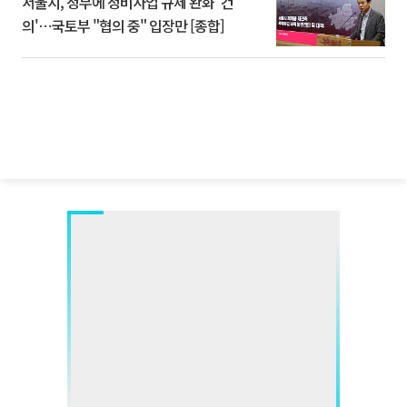
서울시, 정부에 정비사업 규제 완화 '건
의'⋯국토부 "협의 중" 입장만 [종합]