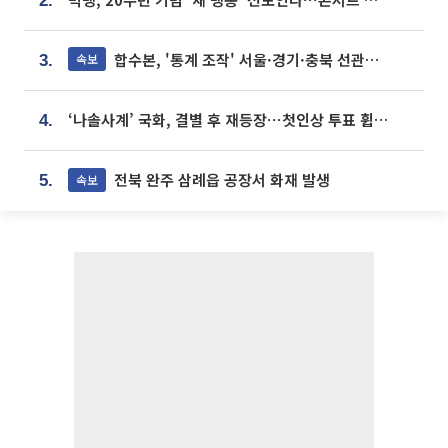
2.
합수본, '통계 조작' 서울·경기·충북 선관위 등 추가 압수수색
속보
3.
‘나솔사계’ 국화, 결별 후 재등장⋯첫인상 투표 휩쓸고 ‘인기녀’ 등극
4.
전북 완주 삼례읍 공장서 화재 발생
속보
5.