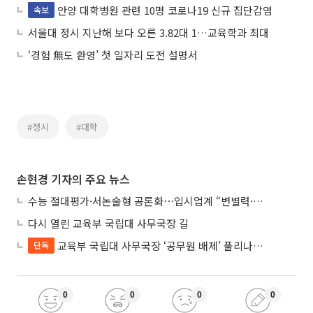
안양 대학병원 관련 10명 코로나19 신규 집단감염
속보
서울대 정시 지난해 보다 오른 3.82대 1…교육학과 최대
‘경험 無도 환영’ 첫 일자리 도전 설명서
#정시
#대학
손현경 기자의 주요 뉴스
수능 절대평가·서논술형 공론화⋯입시업계 “변별력·사교육 대책 먼저”
다시 열린 교육부 국립대 사무국장 길
교육부 국립대 사무국장 ‘공무원 배제’ 풀리나…응시자격 다시 열렸다
단독
0
0
0
0