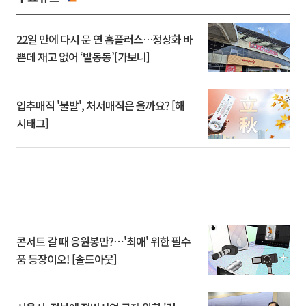
22일 만에 다시 문 연 홈플러스…정상화 바
쁜데 재고 없어 ‘발동동’[가보니]
입추매직 '불발', 처서매직은 올까요? [해
시태그]
콘서트 갈 때 응원봉만?⋯'최애' 위한 필수
품 등장이오! [솔드아웃]