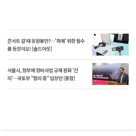
콘서트 갈 때 응원봉만?⋯'최애' 위한 필수
품 등장이오! [솔드아웃]
서울시, 정부에 정비사업 규제 완화 '건
의'⋯국토부 "협의 중" 입장만 [종합]