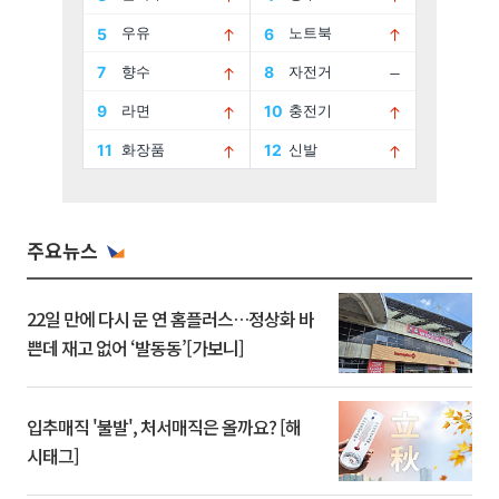
주요뉴스
22일 만에 다시 문 연 홈플러스…정상화 바
쁜데 재고 없어 ‘발동동’[가보니]
입추매직 '불발', 처서매직은 올까요? [해
시태그]