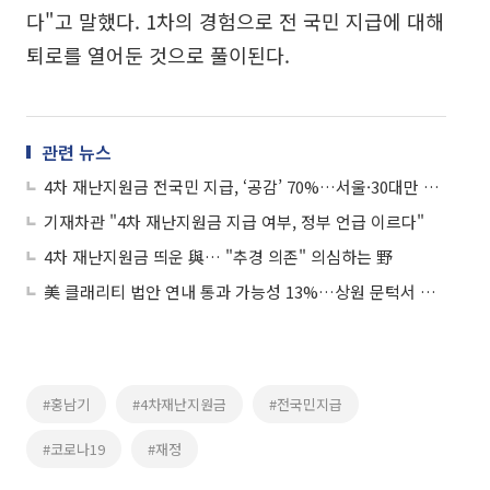
다"고 말했다. 1차의 경험으로 전 국민 지급에 대해
퇴로를 열어둔 것으로 풀이된다.
관련 뉴스
4차 재난지원금 전국민 지급, ‘공감’ 70%…서울·30대만 50%대
기재차관 "4차 재난지원금 지급 여부, 정부 언급 이르다"
4차 재난지원금 띄운 與… "추경 의존" 의심하는 野
美 클래리티 법안 연내 통과 가능성 13%…상원 문턱서 제동
#홍남기
#4차재난지원금
#전국민지급
#코로나19
#재정