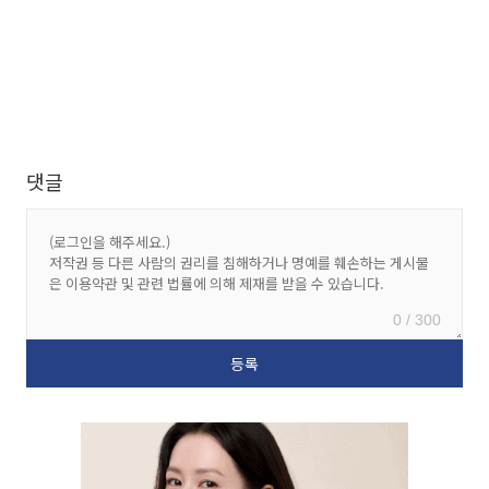
댓글
0 / 300