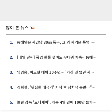
많이 본 뉴스
동해안은 시간당 80㎜ 폭우, 그 외 지역은 폭염…‘극과 극 날씨’
1.
[내일 날씨] 폭염 한풀 꺾여도 무더위 계속⋯동해안 이틀 연속 비
2.
임영웅, 어느덧 데뷔 10주년⋯"가진 것 없던 시절, 내 앞엔 20명의 팬뿐"
3.
김희철, '뒤집힌 태극기' 지적 후 정치색 논란…"좌우 떠나 우리나라 국기"
4.
놀란 감독 '오디세이', 개봉 4일 만에 100만 돌파⋯'왕사남' 보다 빠르다
5.