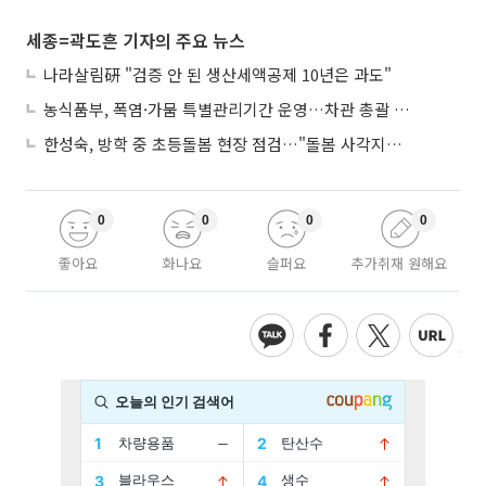
세종=곽도흔 기자의 주요 뉴스
나라살림硏 "검증 안 된 생산세액공제 10년은 과도"
농식품부, 폭염·가뭄 특별관리기간 운영…차관 총괄 대응체계 격상
한성숙, 방학 중 초등돌봄 현장 점검…"돌봄 사각지대 없애야"
0
0
0
0
좋아요
화나요
슬퍼요
추가취재 원해요