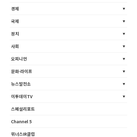
경제
국제
정치
사회
오피니언
문화·라이프
뉴스발전소
이투데이TV
스페셜리포트
Channel 5
위너스IR클럽