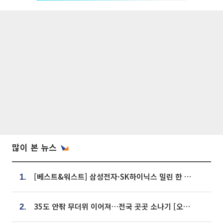
많이 본 뉴스
[베스트&워스트] 삼성전자·SK하이닉스 밀린 한 주…상상인증권은 85% 급등
1.
35도 안팎 무더위 이어져…전국 곳곳 소나기 [오늘 날씨]
2.