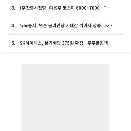
[주간증시전망] 다음주 코스피 6000~7000⋯“外人 수급은 정책이 변수”
3.
뉴욕증시, 연준 금리인상 기대감 꺾이자 상승...S&P500 사상 최고치 [종합]
4.
SK하이닉스, 분기배당 375원 확정…주주환원책 9월로 앞당겨 발표
5.