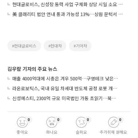
현대글로비스, 신성장 동력 사업 구체화 상당 시일 소요 전망 ‘투자의견↓’-유진투자증권
美 클래리티 법안 연내 통과 가능성 13%…상원 문턱서 제동
#현대글로비스
#현대차
#기아차
김우람 기자의 주요 뉴스
매출 4000억대에 시총은 겨우 500억…구영테크 낮은 몸값에 저가 승계 마무리
라온로보틱스, 국내 유일 차세대 반도체 공정 로봇 개발 ‘고객사 테스트 진행’
신성에스티, 2300억 규모 미국법인 가동 초읽기…북미 ESS 공략 본격화
0
0
0
0
좋아요
화나요
슬퍼요
추가취재 원해요