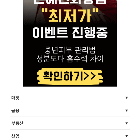
마켓
금융
부동산
산업