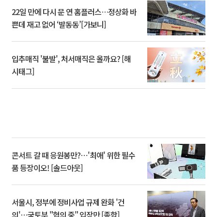
22일 만에 다시 문 연 홈플러스…정상화 바
쁜데 재고 없어 ‘발동동’[가보니]
입추매직 '불발', 처서매직은 올까요? [해
시태그]
콘서트 갈 때 응원봉만?⋯'최애' 위한 필수
품 등장이오! [솔드아웃]
서울시, 정부에 정비사업 규제 완화 '건
의'⋯국토부 "협의 중" 입장만 [종합]