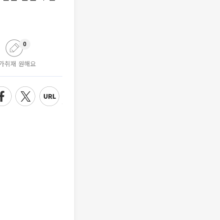
0
가취재 원해요