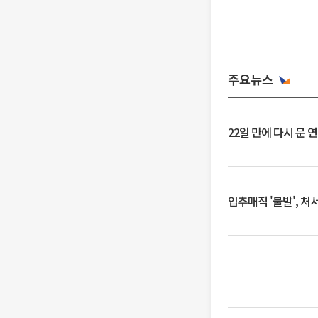
주요뉴스
22일 만에 다시 문 
입추매직 '불발', 처