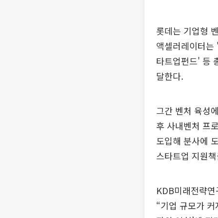
롯데는 기업형 벤
액셀러레이터는 '
타트업펀드' 등 
달한다.
그간 벤처 육성에
후 사내벤처 프로
도입해 분사에 도
스타트업 지원책
KDB미래전략연
“기업 규모가 커