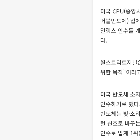
미국 CPU(중앙
머블반도체) 업체
일링스 인수를 
다.
월스트리트저널은
위한 목적”이라고
미국 반도체 소자
인수하기로 했다.
반도체는 빛·소리
털 신호로 바꾸는
인수로 업계 1위