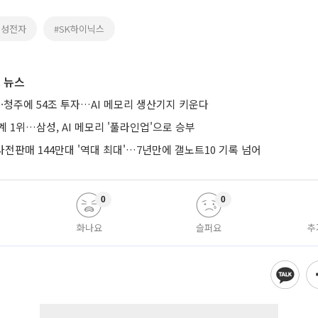
삼성전자
#SK하이닉스
 뉴스
·청주에 54조 투자…AI 메모리 생산기지 키운다
계 1위…삼성, AI 메모리 '풀라인업'으로 승부
 사전판매 144만대 '역대 최대'…7년만에 갤노트10 기록 넘어
0
0
화나요
슬퍼요
추