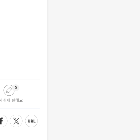
0
가취재 원해요