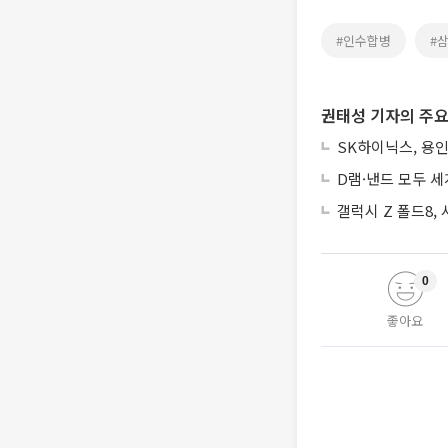
#인수합병
#
권태성 기자의 주요
SK하이닉스, 용인
D램·낸드 모두 세
갤럭시 Z 폴드8,
0
좋아요