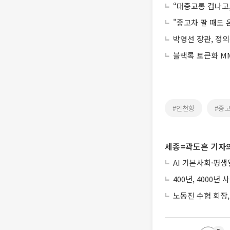
“대중교통 겁나고,
"중고차 팔 때도 
박영선 장관, 정의
블랙록 토큰화 MM
#인천항
#중
세종=곽도흔 기자의
AI 기본사회·평
400년, 4000
노동진 수협 회장,