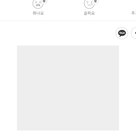
0
0
화나요
슬퍼요
추