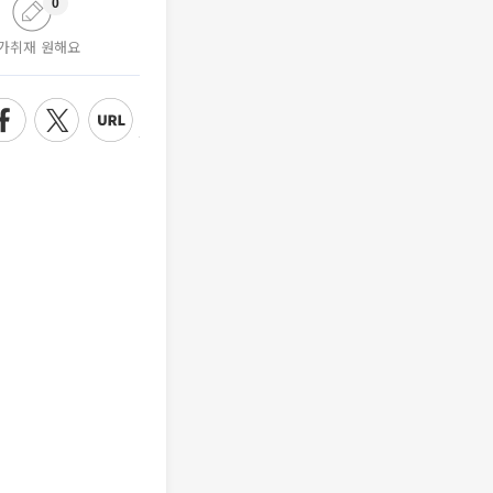
0
가취재 원해요