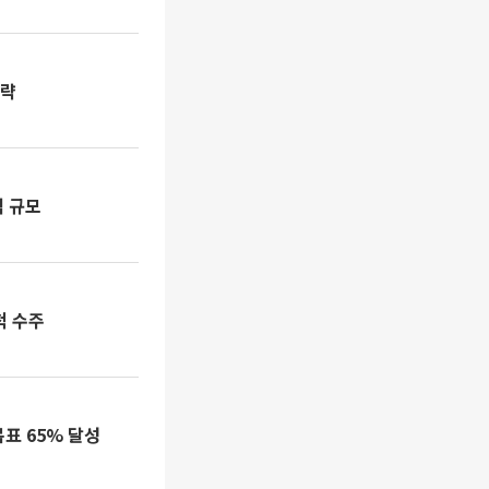
공략
억 규모
척 수주
표 65% 달성