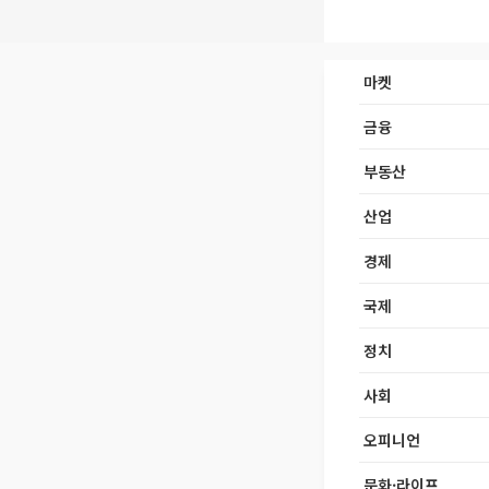
마켓
금융
부동산
산업
경제
국제
정치
사회
오피니언
문화·라이프