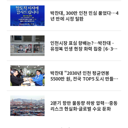
박찬대, 300만 인천 민심 품었다…4
년 만에 시정 탈환
인천시장 표심 향배는?…박찬대ㆍ
유정복 민생 현장 화력 집중 [6·3 선
거 풍향계]
박찬대 "2030년 인천 평균연봉
5500만 원, 전국 TOP5 도시 만들겠
다"
2분기 항만 물동량 하방 압력…중동
리스크 현실화·글로벌 수요 둔화