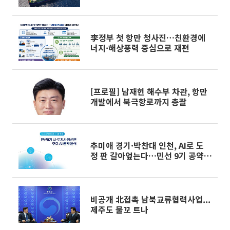
李정부 첫 항만 청사진…친환경에
너지·해상풍력 중심으로 재편
[프로필] 남재헌 해수부 차관, 항만
개발에서 북극항로까지 총괄
추미애 경기·박찬대 인천, AI로 도
정 판 갈아엎는다…민선 9기 공약전
략 해부
비공개 北접촉 남북교류협력사업...
제주도 물꼬 트나