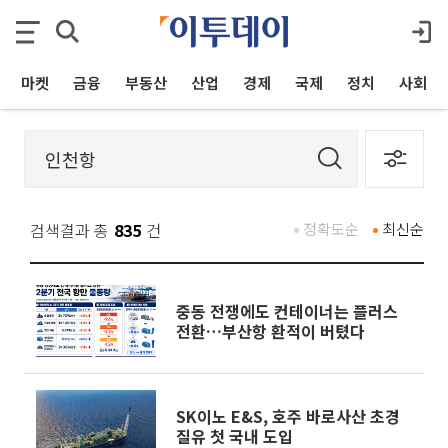
마켓
금융
부동산
산업
경제
국제
정치
사회
검색결과 총
835
건
정확도순
최신순
중동 전쟁에도 컨테이너는 플러스
전환…부산항 환적이 버텼다
SK이노 E&S, 호주 바로사산 초경
질유 첫 국내 도입