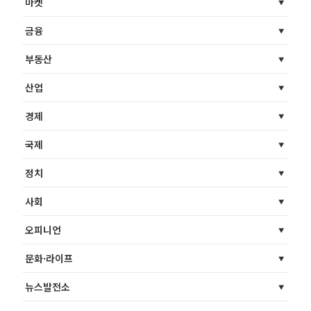
마켓
금융
부동산
산업
경제
국제
정치
사회
오피니언
문화·라이프
뉴스발전소