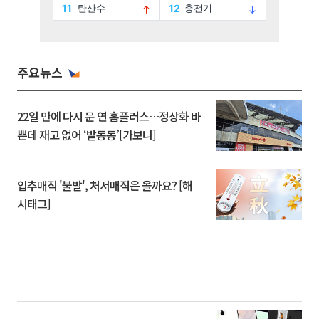
주요뉴스
22일 만에 다시 문 연 홈플러스…정상화 바
쁜데 재고 없어 ‘발동동’[가보니]
입추매직 '불발', 처서매직은 올까요? [해
시태그]