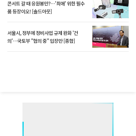
콘서트 갈 때 응원봉만?⋯'최애' 위한 필수
품 등장이오! [솔드아웃]
서울시, 정부에 정비사업 규제 완화 '건
의'⋯국토부 "협의 중" 입장만 [종합]