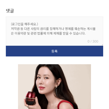
댓글
0 / 300