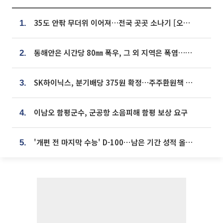
35도 안팎 무더위 이어져…전국 곳곳 소나기 [오늘 날씨]
1.
동해안은 시간당 80㎜ 폭우, 그 외 지역은 폭염…‘극과 극 날씨’
2.
SK하이닉스, 분기배당 375원 확정…주주환원책 9월로 앞당겨 발표
3.
이남오 함평군수, 군공항 소음피해 함평 보상 요구
4.
'개편 전 마지막 수능' D-100⋯남은 기간 성적 올릴 전략은
5.