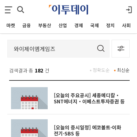
마켓
금융
부동산
산업
경제
국제
정치
사회
검색결과 총
182
건
정확도순
최신순
[오늘의 주요공시] 세종메디칼‧
SNT에너지‧이베스트투자증권 등
[오늘의 증시일정] 에코볼트·이화
전기·SBS 등