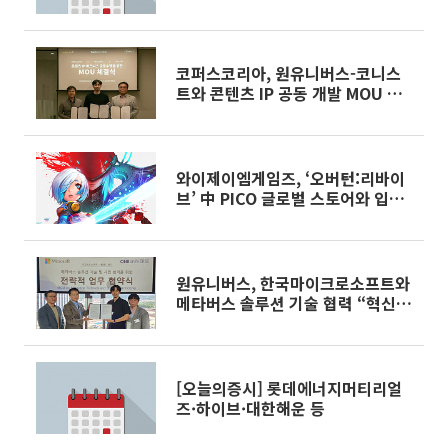
코퍼스코리아, 원유니버스-코니스
트와 콘텐츠 IP 공동 개발 MOU 체
결
와이제이엠게임즈, ‘오버턴:리바이
브’ 中 PICO 글로벌 스토어와 입점
계약
원유니버스, 한국마이크로소프트와
메타버스 솔루션 기술 협력 “혁신적
서비스 선보일 것”
[오늘의증시] 롯데에너지머티리얼
즈·하이브·대한해운 등