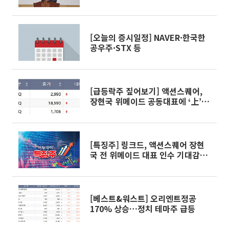
직”
[오늘의 증시일정] NAVER·한국한
공우주·STX 등
[급등락주 짚어보기] 액션스퀘어,
장현국 위메이드 공동대표에 ‘上’…
이엔셀↑
[특징주] 링크드, 액션스퀘어 장현
국 전 위메이드 대표 인수 기대감에
상한가 기록...덩달아 ‘강세’
[베스트&워스트] 오리엔트정공
170% 상승…정치 테마주 급등