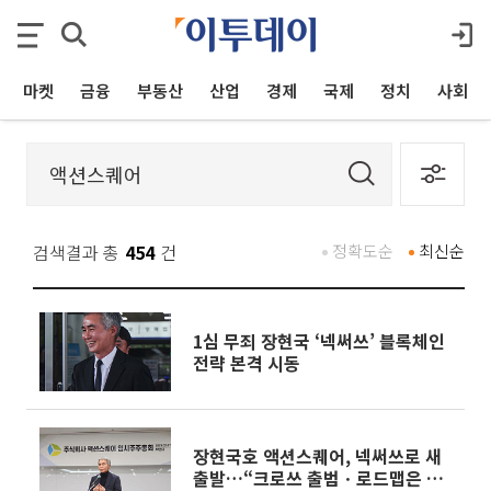
마켓
금융
부동산
산업
경제
국제
정치
사회
검색결과 총
454
건
정확도순
최신순
1심 무죄 장현국 ‘넥써쓰’ 블록체인
전략 본격 시동
장현국호 액션스퀘어, 넥써쓰로 새
출발…“크로쓰 출범ㆍ로드맵은 아