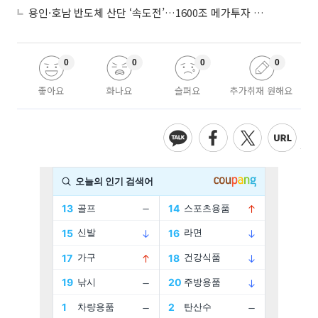
용인·호남 반도체 산단 ‘속도전’…1600조 메가투자 이행 총력
0
0
0
0
좋아요
화나요
슬퍼요
추가취재 원해요