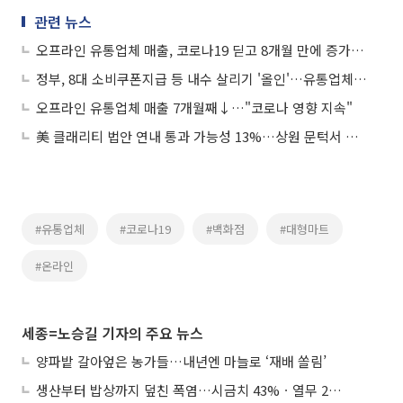
관련 뉴스
오프라인 유통업체 매출, 코로나19 딛고 8개월 만에 증가세 전환
정부, 8대 소비쿠폰지급 등 내수 살리기 '올인'…유통업체도 역대급 할인
오프라인 유통업체 매출 7개월째↓…"코로나 영향 지속"
美 클래리티 법안 연내 통과 가능성 13%…상원 문턱서 제동
#유통업체
#코로나19
#백화점
#대형마트
#온라인
세종=노승길 기자의 주요 뉴스
양파밭 갈아엎은 농가들…내년엔 마늘로 ‘재배 쏠림’
생산부터 밥상까지 덮친 폭염…시금치 43%ㆍ열무 28% 급등