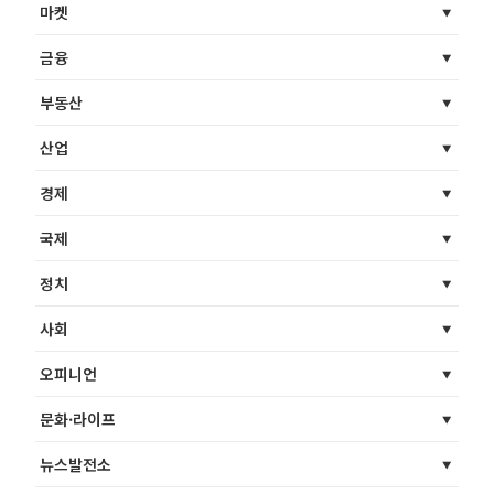
마켓
금융
부동산
산업
경제
국제
정치
사회
오피니언
문화·라이프
뉴스발전소