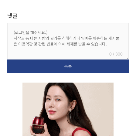
댓글
0 / 300