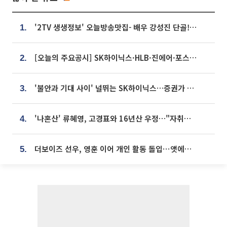
'2TV 생생정보' 오늘방송맛집- 배우 강성진 단골! 쌀국수ㆍ푸팟퐁 커리 맛집 '블○○○'
1.
[오늘의 주요공시] SK하이닉스·HLB·진에어·포스코홀딩스·네이버·대우건설 등
2.
'불안과 기대 사이' 널뛰는 SK하이닉스…증권가 "HBM4·LTA 기반 펀터멘털 견고"
3.
'나혼산' 류혜영, 고경표와 16년산 우정…"자취방서 부모님과 마주쳐"
4.
더보이즈 선우, 영훈 이어 개인 활동 돌입⋯앳에어리어와 전속계약
5.