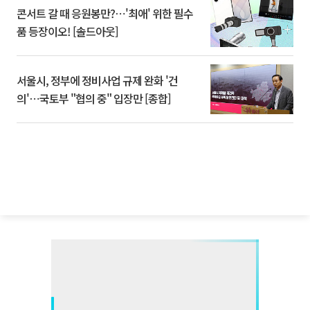
콘서트 갈 때 응원봉만?⋯'최애' 위한 필수
품 등장이오! [솔드아웃]
서울시, 정부에 정비사업 규제 완화 '건
의'⋯국토부 "협의 중" 입장만 [종합]