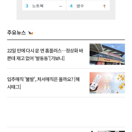
주요뉴스
22일 만에 다시 문 연 홈플러스…정상화 바
쁜데 재고 없어 ‘발동동’[가보니]
입추매직 '불발', 처서매직은 올까요? [해
시태그]