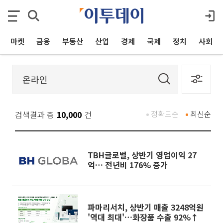
마켓
금융
부동산
산업
경제
국제
정치
사회
검색결과 총
10,000
건
정확도순
최신순
TBH글로벌, 상반기 영업이익 27
억… 전년비 176% 증가
파마리서치, 상반기 매출 3248억원
'역대 최대'…화장품 수출 92%↑