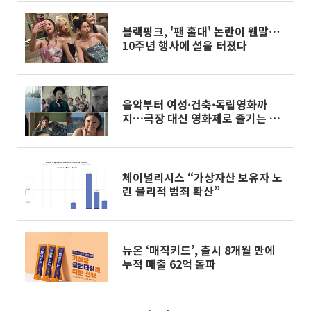
블랙핑크, '팬 홀대' 논란이 웬말⋯
10주년 행사에 설움 터졌다
음악부터 여성·건축·독립영화까
지…극장 대신 영화제로 즐기는 스
크린 여행[주말&]
체이널리시스 “가상자산 보유자 노
린 물리적 범죄 확산”
뉴온 ‘매직키드’, 출시 8개월 만에
누적 매출 62억 돌파