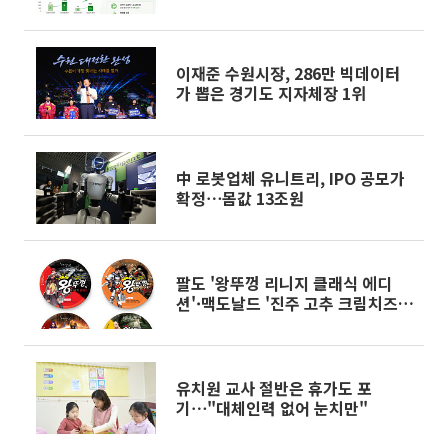
이재준 수원시장, 286만 빅데이터
가 뽑은 경기도 지자체장 1위
中 로봇업체 유니트리, IPO 공모가
확정⋯몸값 13조원
팔도 '왕뚜껑 리니지 클래식 에디
션'·맥도날드 '진주 고추 크림치즈
버거' 외[나왔다 신상]
유치원 교사 절반은 휴가도 포
기⋯"대체인력 없어 눈치만"