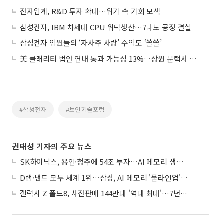
전자업계, R&D 투자 확대…위기 속 기회 모색
삼성전자, IBM 차세대 CPU 위탁생산…7나노 공정 결실
삼성전자 임원들의 ‘자사주 사랑’ 수익도 ‘쏠쏠’
美 클래리티 법안 연내 통과 가능성 13%…상원 문턱서 제동
#삼성전자
#보안기술포럼
권태성 기자의 주요 뉴스
SK하이닉스, 용인·청주에 54조 투자…AI 메모리 생산기지 키운다
D램·낸드 모두 세계 1위…삼성, AI 메모리 '풀라인업'으로 승부
갤럭시 Z 폴드8, 사전판매 144만대 '역대 최대'…7년만에 갤노트10 기록 넘어