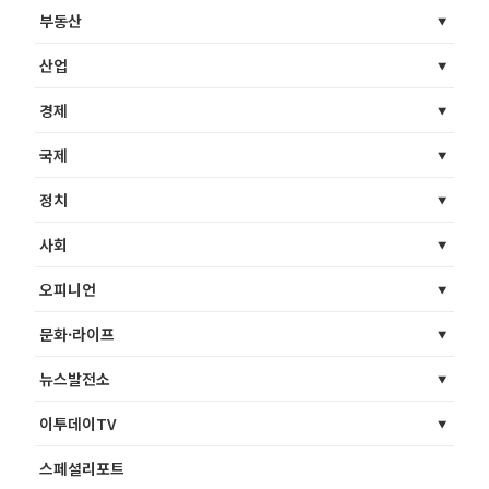
부동산
산업
경제
국제
정치
사회
오피니언
문화·라이프
뉴스발전소
이투데이TV
스페셜리포트