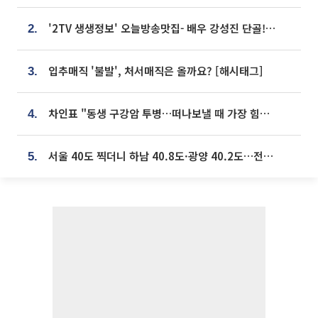
'2TV 생생정보' 오늘방송맛집- 배우 강성진 단골! 쌀국수ㆍ푸팟퐁 커리 맛집 '블○○○'
2.
입추매직 '불발', 처서매직은 올까요? [해시태그]
3.
차인표 "동생 구강암 투병…떠나보낼 때 가장 힘들었다”
4.
서울 40도 찍더니 하남 40.8도·광양 40.2도…전국 '펄펄'
5.