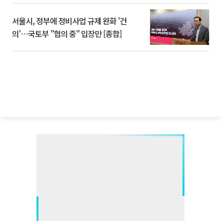
서울시, 정부에 정비사업 규제 완화 '건
의'⋯국토부 "협의 중" 입장만 [종합]