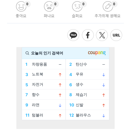
0
0
0
0
좋아요
화나요
슬퍼요
추가취재 원해요