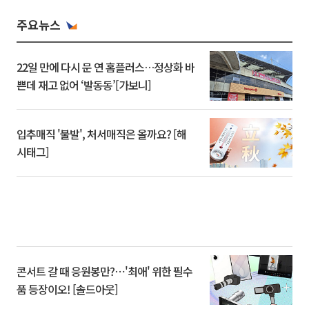
주요뉴스
22일 만에 다시 문 연 홈플러스…정상화 바
쁜데 재고 없어 ‘발동동’[가보니]
입추매직 '불발', 처서매직은 올까요? [해
시태그]
콘서트 갈 때 응원봉만?⋯'최애' 위한 필수
품 등장이오! [솔드아웃]