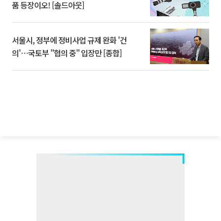
품 등장이오! [솔드아웃]
서울시, 정부에 정비사업 규제 완화 '건
의'⋯국토부 "협의 중" 입장만 [종합]