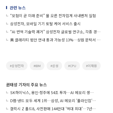
관련 뉴스
“모험이 곧 미래 준비” 물 오른 전자업계 사내벤처 실험
삼성전자, 모바일 기기 토탈 케어 서비스 출시
“AI 번역 기술력 쾌거” 삼성전자 글로벌 연구소, 각종 경진대회서 1위
美 클래리티 법안 연내 통과 가능성 13%…상원 문턱서 제동
#삼성전자
#IBM
#삼성
#CPU
#이재용
권태성 기자의 주요 뉴스
SK하이닉스, 용인·청주에 54조 투자…AI 메모리 생산기지 키운다
D램·낸드 모두 세계 1위…삼성, AI 메모리 '풀라인업'으로 승부
갤럭시 Z 폴드8, 사전판매 144만대 '역대 최대'…7년만에 갤노트10 기록 넘어