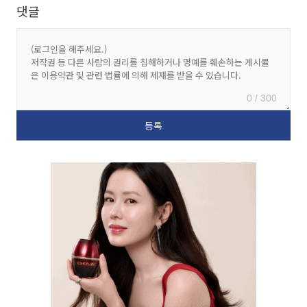
댓글
0 / 300