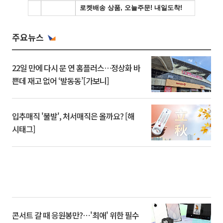
주요뉴스
22일 만에 다시 문 연 홈플러스…정상화 바
쁜데 재고 없어 ‘발동동’[가보니]
입추매직 '불발', 처서매직은 올까요? [해
시태그]
콘서트 갈 때 응원봉만?⋯'최애' 위한 필수