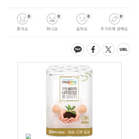
0
0
0
0
좋아요
화나요
슬퍼요
추가취재 원해요