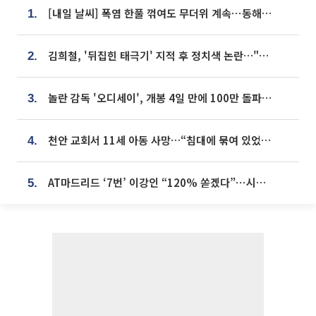
[내일 날씨] 폭염 한풀 꺾여도 무더위 계속⋯동해안 이틀 연속 비
1.
김희철, '뒤집힌 태극기' 지적 후 정치색 논란…"좌우 떠나 우리나라 국기"
2.
놀란 감독 '오디세이', 개봉 4일 만에 100만 돌파⋯'왕사남' 보다 빠르다
3.
천안 교회서 11세 아동 사망…“침대에 묶여 있었다” 진술 확보
4.
AT마드리드 ‘7번’ 이강인 “120% 쏟겠다”⋯시메오네 감독 “필요한 선수”
5.