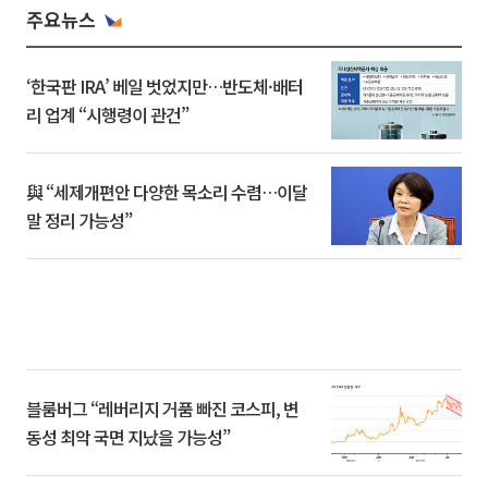
주요뉴스
‘한국판 IRA’ 베일 벗었지만…반도체·배터
리 업계 “시행령이 관건”
與 “세제개편안 다양한 목소리 수렴…이달
말 정리 가능성”
블룸버그 “레버리지 거품 빠진 코스피, 변
동성 최악 국면 지났을 가능성”