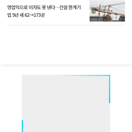
영업익으로 이자도 못 낸다…건설 한계기
업 5년 새 62→173곳