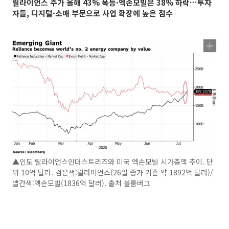
릴라이언스 주가 올해 43% 폭등·엑손모빌은 38% 하락…투자
자들, 디지털·소매 부문으로 사업 확장에 높은 점수
▲인도 릴라이언스인더스트리즈와 미국 엑손모빌 시가총액 추이. 단
위 10억 달러. 검은색:릴라이언스(26일 종가 기준 약 1892억 달러)/
빨간색:엑손모빌(1836억 달러). 출처 블룸버그