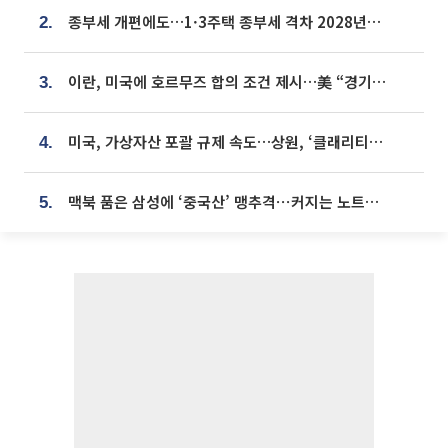
종부세 개편에도…1·3주택 종부세 격차 2028년부터 확대
2.
이란, 미국에 호르무즈 합의 조건 제시…美 “경기 아직 안 끝나” [종합]
3.
미국, 가상자산 포괄 규제 속도…상원, ‘클래리티법’ 9월 절차투표 추진
4.
맥북 품은 삼성에 ‘중국산’ 맹추격⋯커지는 노트북 OLED 시장
5.