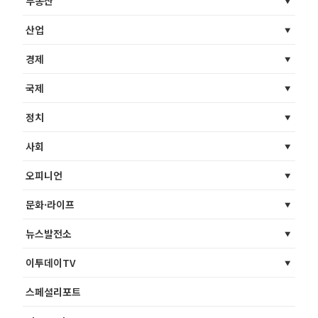
부동산
산업
경제
국제
정치
사회
오피니언
문화·라이프
뉴스발전소
이투데이TV
스페셜리포트