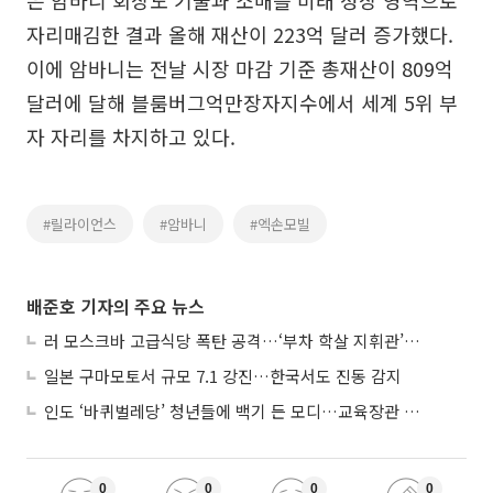
자리매김한 결과 올해 재산이 223억 달러 증가했다.
이에 암바니는 전날 시장 마감 기준 총재산이 809억
달러에 달해 블룸버그억만장자지수에서 세계 5위 부
자 자리를 차지하고 있다.
#릴라이언스
#암바니
#엑손모빌
배준호 기자의 주요 뉴스
러 모스크바 고급식당 폭탄 공격…‘부차 학살 지휘관’ 노렸나
일본 구마모토서 규모 7.1 강진…한국서도 진동 감지
인도 ‘바퀴벌레당’ 청년들에 백기 든 모디…교육장관 사퇴
0
0
0
0