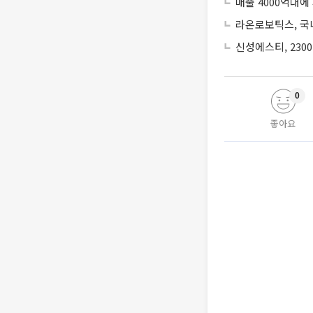
매출 4000억대에
라온로보틱스, 국내
신성에스티, 230
0
좋아요