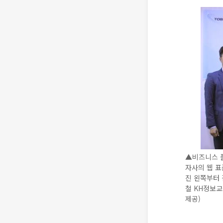
▲비즈니스 
자사의 웹 표
진 왼쪽부터 
철 KH정보교
제공)