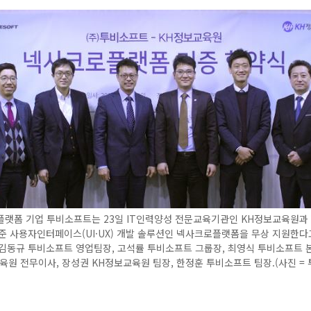
플랫폼 기업 투비소프트는 23일 IT인력양성 전문교육기관인 KH정보교육원과
준 사용자인터페이스(UI·UX) 개발 솔루션인 넥사크로플랫폼을 무상 지원한다고
김동규 투비소프트 영업팀장, 고석률 투비소프트 그룹장, 최영식 투비소프트 
육원 전무이사, 장성권 KH정보교육원 팀장, 한정훈 투비소프트 팀장.(사진 =