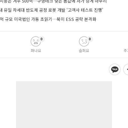
 시총은 겨우 500억…구영테크 낮은 몸값에 저가 승계 마무리
 유일 차세대 반도체 공정 로봇 개발 ‘고객사 테스트 진행’
0억 규모 미국법인 가동 초읽기…북미 ESS 공략 본격화
0
0
화나요
슬퍼요
추