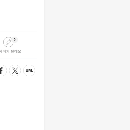
0
가취재 원해요