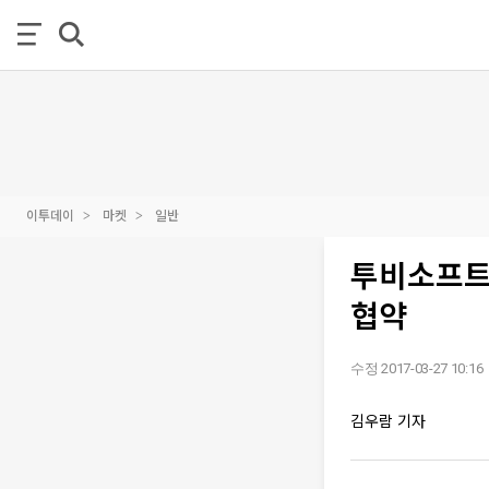
이투데이
마켓
일반
투비소프트-
협약
수정 2017-03-27 10:16
김우람 기자