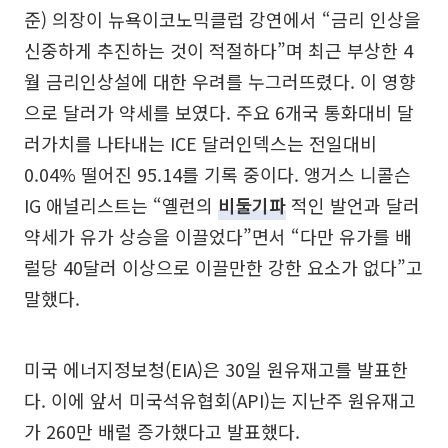
준) 의장이 뉴욕이코노믹클럽 강연에서 “금리 인상을
신중하게 추진하는 것이 적절하다”며 최근 부상한 4
월 금리인상설에 대한 우려를 누그러뜨렸다. 이 영향
으로 달러가 약세를 보였다. 주요 6개국 통화대비 달
러가치를 나타내는 ICE 달러인덱스는 전일대비
0.04% 떨어진 95.14를 기록 중이다. 앵거스 니콜슨
IG 애널리스트는 “옐런의
비둘기파
적인 발언과 달러
약세가 유가 상승을 이끌었다”면서 “다만 유가를 배
럴당 40달러 이상으로 이끌만한 강한 요소가 없다”고
말했다.
미국 에너지정보청(EIA)은 30일 원유재고를 발표한
다. 이에 앞서 미국석유협회(API)는 지난주 원유재고
가 260만 배럴 증가했다고 발표했다.