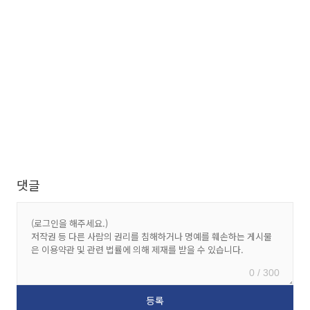
댓글
0 / 300