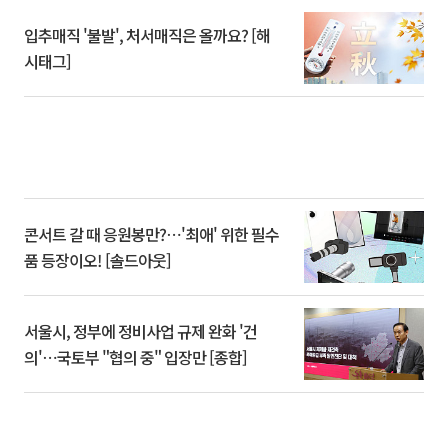
입추매직 '불발', 처서매직은 올까요? [해
시태그]
콘서트 갈 때 응원봉만?⋯'최애' 위한 필수
품 등장이오! [솔드아웃]
서울시, 정부에 정비사업 규제 완화 '건
의'⋯국토부 "협의 중" 입장만 [종합]