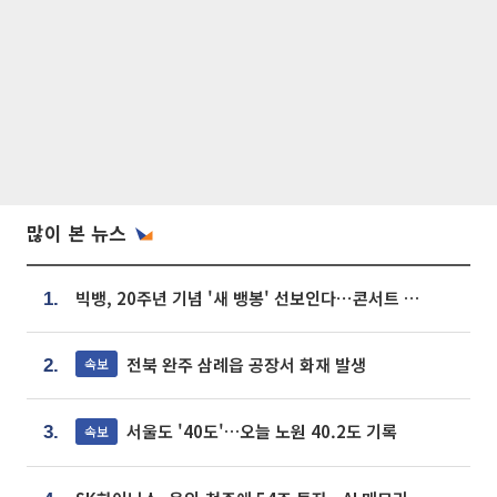
많이 본 뉴스
빅뱅, 20주년 기념 '새 뱅봉' 선보인다⋯콘서트 앞두고 팝업 개최
1.
전북 완주 삼례읍 공장서 화재 발생
속보
2.
서울도 '40도'…오늘 노원 40.2도 기록
속보
3.