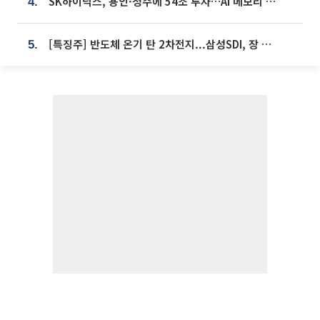
SK하이닉스, 용인·청주에 54조 투자…AI 메모리 생산기지 키운다
4.
[특징주] 반도체 온기 탄 2차전지...삼성SDI, 장 초반 7% 넘게 껑충
5.