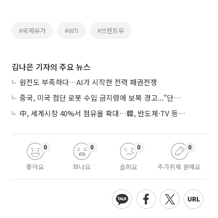
#국제유가
#WTI
#브렌트유
김나은 기자의 주요 뉴스
원전도 부족하다…AI가 시작한 전력 패권전쟁
중국, 미국 첨단 로봇 수입 금지령에 보복 경고...“단호히 대응”
中, 세계시장 40%서 점유율 확대…韓, 반도체·TV 등 4개 품목 1위
0
0
0
0
좋아요
화나요
슬퍼요
추가취재 원해요