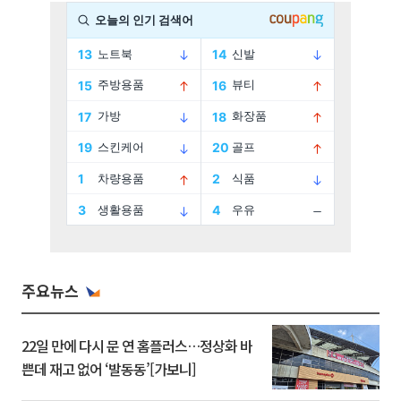
주요뉴스
22일 만에 다시 문 연 홈플러스…정상화 바
쁜데 재고 없어 ‘발동동’[가보니]