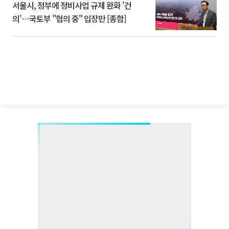
서울시, 정부에 정비사업 규제 완화 '건
의'⋯국토부 "협의 중" 입장만 [종합]