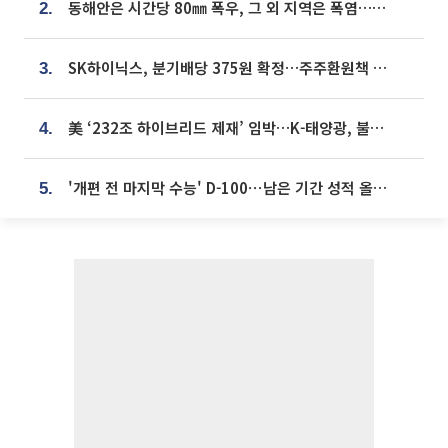
동해안은 시간당 80㎜ 폭우, 그 외 지역은 폭염…‘극과 극 날씨’
2.
SK하이닉스, 분기배당 375원 확정…주주환원책 9월로 앞당겨 발표
3.
美 ‘232조 하이브리드 제재’ 임박…K-태양광, 불확실성 털고 날개 다나
4.
'개편 전 마지막 수능' D-100⋯남은 기간 성적 올릴 전략은
5.