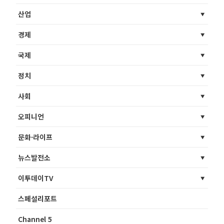
산업
경제
국제
정치
사회
오피니언
문화·라이프
뉴스발전소
이투데이TV
스페셜리포트
Channel 5