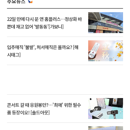
주요뉴스
22일 만에 다시 문 연 홈플러스…정상화 바
쁜데 재고 없어 ‘발동동’[가보니]
입추매직 '불발', 처서매직은 올까요? [해
시태그]
콘서트 갈 때 응원봉만?⋯'최애' 위한 필수
품 등장이오! [솔드아웃]