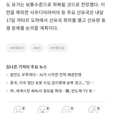
도 유가는 보통수준으로 회복될 것으로 전망했다. 이
란을 제외한 사우디아라비아 등 주요 산유국은 내달
17일 카타르 도하에서 산유국 회의를 열고 산유량 동
결 문제를 논의할 계획이다.
#국제유가
#WTI
#브렌트유
김나은 기자의 주요 뉴스
원전도 부족하다…AI가 시작한 전력 패권전쟁
중국, 미국 첨단 로봇 수입 금지령에 보복 경고...“단호히 대응”
中, 세계시장 40%서 점유율 확대…韓, 반도체·TV 등 4개 품목 1위
0
0
0
0