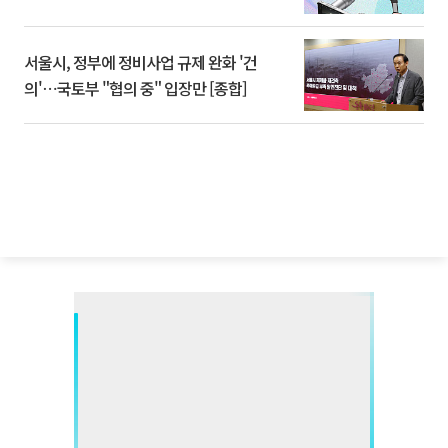
서울시, 정부에 정비사업 규제 완화 '건
의'⋯국토부 "협의 중" 입장만 [종합]