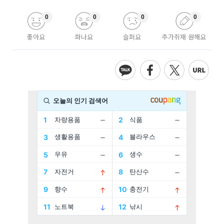
0
0
0
0
좋아요
화나요
슬퍼요
추가취재 원해요