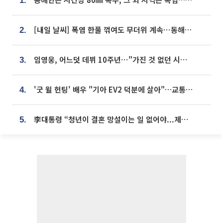
1.
[내일 날씨] 폭염 한풀 꺾여도 무더위 계속⋯동해안 이틀 연속 비
2.
임영웅, 어느덧 데뷔 10주년⋯"가진 것 없던 시절, 내 앞엔 20명의 팬뿐"
3.
'굿 윌 헌팅' 배우 "기아 EV2 덕분에 살아"…교통사고 후 안전성 극찬
4.
李대통령 “청년이 결혼 망설이는 일 없어야...제도상 불이익 조사”
5.