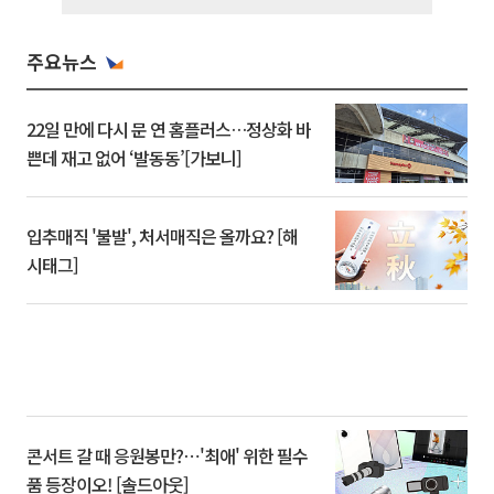
주요뉴스
22일 만에 다시 문 연 홈플러스…정상화 바
쁜데 재고 없어 ‘발동동’[가보니]
입추매직 '불발', 처서매직은 올까요? [해
시태그]
콘서트 갈 때 응원봉만?⋯'최애' 위한 필수
품 등장이오! [솔드아웃]