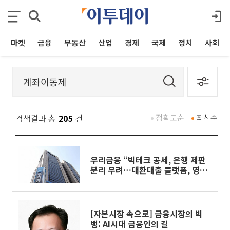
마켓
금융
부동산
산업
경제
국제
정치
사회
검색결과 총
205
건
정확도순
최신순
우리금융 “빅테크 공세, 은행 제판
분리 우려…대환대출 플랫폼, 영향
없을 것”
[자본시장 속으로] 금융시장의 빅
뱅: AI시대 금융인의 길