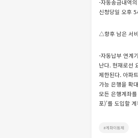
-자동송금내역의
신청당일 오후 5
△향후 남은 서비
-자동납부 연계기
난다. 현재로선 
제한된다. 아파트
가능 은행을 확대
모든 은행계좌를
포)'를 도입할 
#계좌이동제