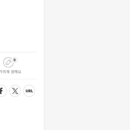
0
가취재 원해요