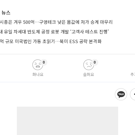
 뉴스
 시총은 겨우 500억…구영테크 낮은 몸값에 저가 승계 마무리
 유일 차세대 반도체 공정 로봇 개발 ‘고객사 테스트 진행’
0억 규모 미국법인 가동 초읽기…북미 ESS 공략 본격화
0
0
화나요
슬퍼요
추