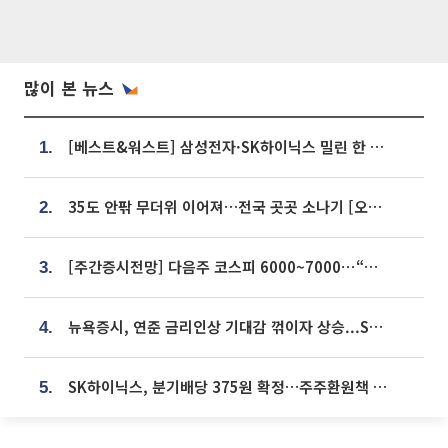
많이 본 뉴스
[베스트&워스트] 삼성전자·SK하이닉스 밀린 한 주…상상인증권은 85% 급등
1.
35도 안팎 무더위 이어져…전국 곳곳 소나기 [오늘 날씨]
2.
[주간증시전망] 다음주 코스피 6000~7000⋯“外人 수급은 정책이 변수”
3.
뉴욕증시, 연준 금리인상 기대감 꺾이자 상승...S&P500 사상 최고치 [종합]
4.
SK하이닉스, 분기배당 375원 확정…주주환원책 9월로 앞당겨 발표
5.