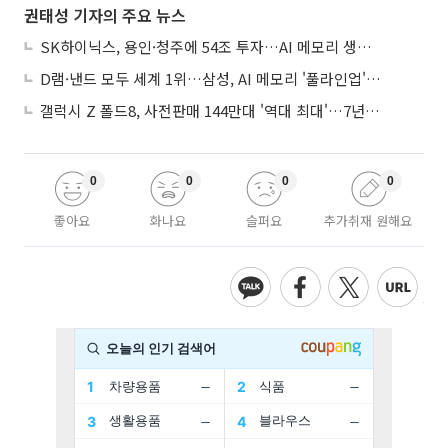
권태성 기자의 주요 뉴스
SK하이닉스, 용인·청주에 54조 투자…AI 메모리 생산기지 키운다
D램·낸드 모두 세계 1위…삼성, AI 메모리 '풀라인업'으로 승부
갤럭시 Z 폴드8, 사전판매 144만대 '역대 최대'…7년만에 갤노트10 기록 넘어
0
0
0
0
좋아요
화나요
슬퍼요
추가취재 원해요