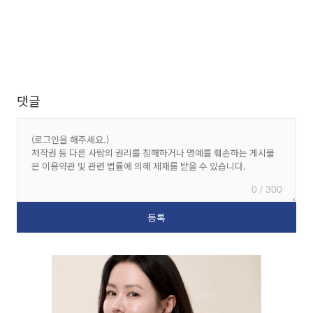
댓글
0 / 300