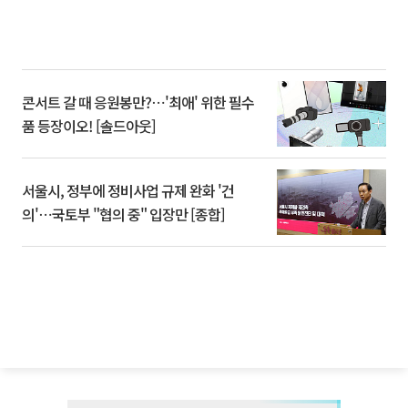
콘서트 갈 때 응원봉만?⋯'최애' 위한 필수
품 등장이오! [솔드아웃]
서울시, 정부에 정비사업 규제 완화 '건
의'⋯국토부 "협의 중" 입장만 [종합]