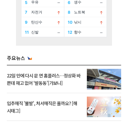
주요뉴스
22일 만에 다시 문 연 홈플러스…정상화 바
쁜데 재고 없어 ‘발동동’[가보니]
입추매직 '불발', 처서매직은 올까요? [해
시태그]