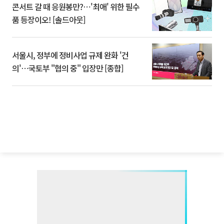
콘서트 갈 때 응원봉만?⋯'최애' 위한 필수
품 등장이오! [솔드아웃]
서울시, 정부에 정비사업 규제 완화 '건
의'⋯국토부 "협의 중" 입장만 [종합]