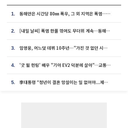
동해안은 시간당 80㎜ 폭우, 그 외 지역은 폭염…‘극과 극 날씨’
1.
[내일 날씨] 폭염 한풀 꺾여도 무더위 계속⋯동해안 이틀 연속 비
2.
임영웅, 어느덧 데뷔 10주년⋯"가진 것 없던 시절, 내 앞엔 20명의 팬뿐"
3.
'굿 윌 헌팅' 배우 "기아 EV2 덕분에 살아"…교통사고 후 안전성 극찬
4.
李대통령 “청년이 결혼 망설이는 일 없어야...제도상 불이익 조사”
5.