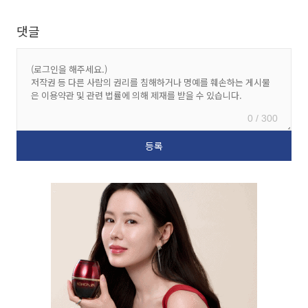
댓글
0 / 300