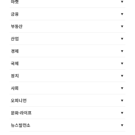
마켓
금융
부동산
산업
경제
국제
정치
사회
오피니언
문화·라이프
뉴스발전소