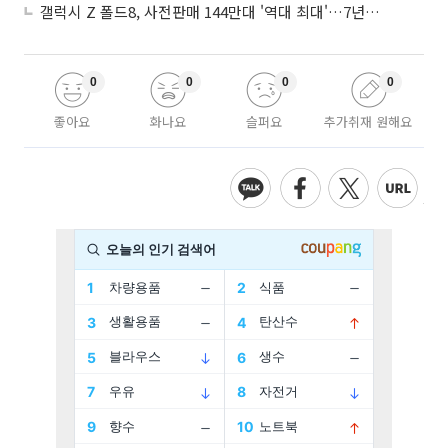
갤럭시 Z 폴드8, 사전판매 144만대 '역대 최대'…7년만에 갤노트10 기록 넘어
0
0
0
0
좋아요
화나요
슬퍼요
추가취재 원해요