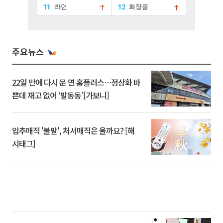
주요뉴스
22일 만에 다시 문 연 홈플러스…정상화 바
쁜데 재고 없어 ‘발동동’[가보니]
입추매직 '불발', 처서매직은 올까요? [해
시태그]