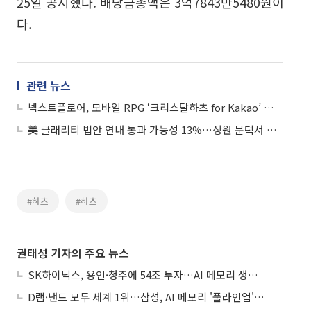
25일 공시했다. 배당금총액은 3억7843만5480원이
다.
관련 뉴스
넥스트플로어, 모바일 RPG ‘크리스탈하츠 for Kakao’ 사전 예약 실시
美 클래리티 법안 연내 통과 가능성 13%…상원 문턱서 제동
#하츠
#하츠
권태성 기자의 주요 뉴스
SK하이닉스, 용인·청주에 54조 투자…AI 메모리 생산기지 키운다
D램·낸드 모두 세계 1위…삼성, AI 메모리 '풀라인업'으로 승부