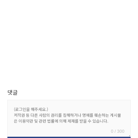
댓글
0 / 300