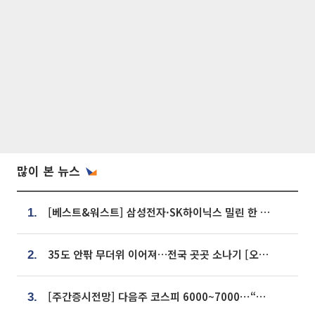
많이 본 뉴스
[베스트&워스트] 삼성전자·SK하이닉스 밀린 한 주…상상인증권은 85% 급등
1.
35도 안팎 무더위 이어져…전국 곳곳 소나기 [오늘 날씨]
2.
[주간증시전망] 다음주 코스피 6000~7000⋯“外人 수급은 정책이 변수”
3.