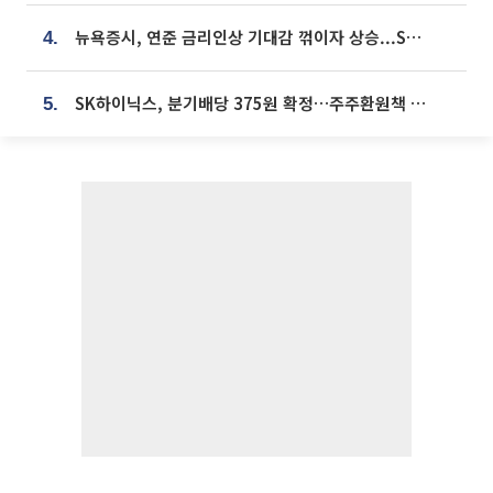
뉴욕증시, 연준 금리인상 기대감 꺾이자 상승...S&P500 사상 최고치 [종합]
4.
SK하이닉스, 분기배당 375원 확정…주주환원책 9월로 앞당겨 발표
5.