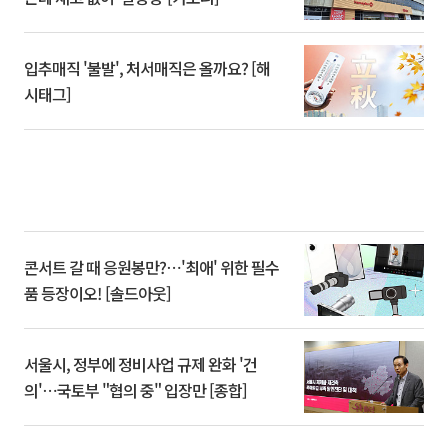
입추매직 '불발', 처서매직은 올까요? [해
시태그]
콘서트 갈 때 응원봉만?⋯'최애' 위한 필수
품 등장이오! [솔드아웃]
서울시, 정부에 정비사업 규제 완화 '건
의'⋯국토부 "협의 중" 입장만 [종합]