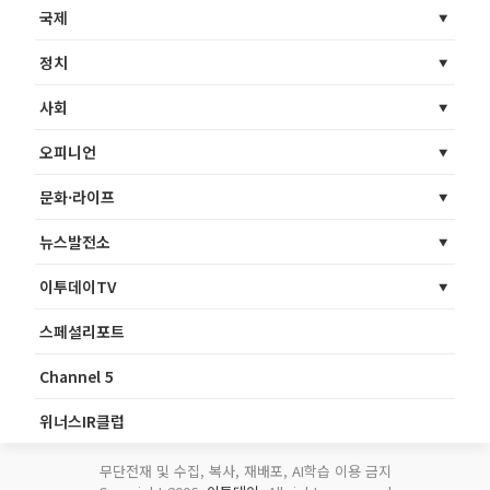
국제
정치
사회
오피니언
문화·라이프
뉴스발전소
이투데이TV
스페셜리포트
Channel 5
위너스IR클럽
무단전재 및 수집, 복사, 재배포, AI학습 이용 금지