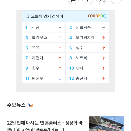
주요뉴스
22일 만에 다시 문 연 홈플러스…정상화 바
쁜데 재고 없어 ‘발동동’[가보니]