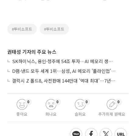
#투비소프트
#투비소프트
권태성 기자의 주요 뉴스
SK하이닉스, 용인·청주에 54조 투자…AI 메모리 생산기지 키운다
D램·낸드 모두 세계 1위…삼성, AI 메모리 '풀라인업'으로 승부
갤럭시 Z 폴드8, 사전판매 144만대 '역대 최대'…7년만에 갤노트10 기록 넘어
0
0
0
0
좋아요
화나요
슬퍼요
추가취재 원해요