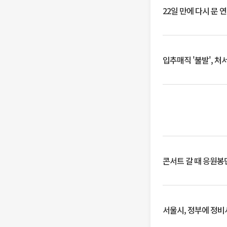
22일 만에 다시 문 
입추매직 '불발', 처
콘서트 갈 때 응원봉만
서울시, 정부에 정비사