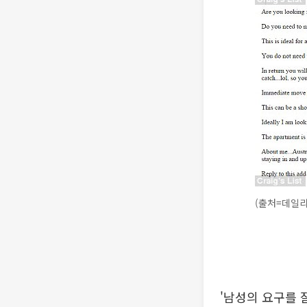
(출처=데일
'남성의 요구를 