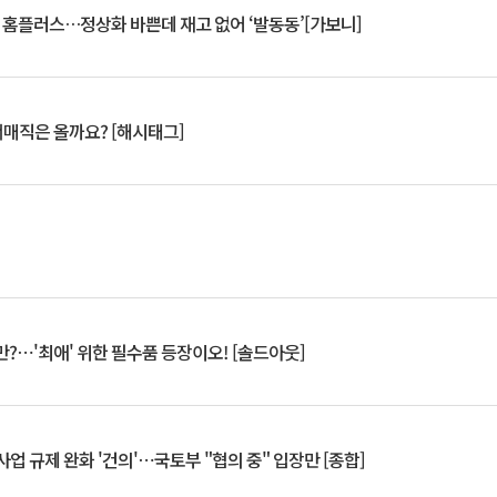
연 홈플러스…정상화 바쁜데 재고 없어 ‘발동동’[가보니]
서매직은 올까요? [해시태그]
?⋯'최애' 위한 필수품 등장이오! [솔드아웃]
업 규제 완화 '건의'⋯국토부 "협의 중" 입장만 [종합]