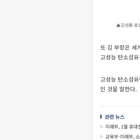
▲김성룡 효성
또 김 부장은 세
고성능 탄소섬유
고성능 탄소섬유란
인 것을 말한다.
관련 뉴스
미래부, 1월 휴대
교육부-미래부, 