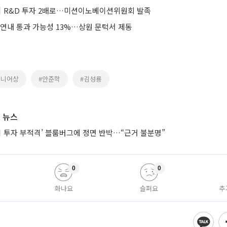
지 R&D 투자 2배로…미션이노베이션위원회 발족
 연내 통과 가능성 13%…상원 문턱서 제동
지니어상
#안준학
#김성룡
 뉴스
시 투자 부적격’ 블룸버그에 정면 반박…“근거 불분명”
0
0
화나요
슬퍼요
추