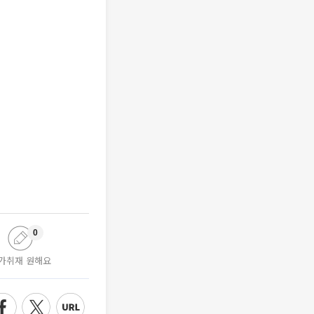
0
가취재 원해요