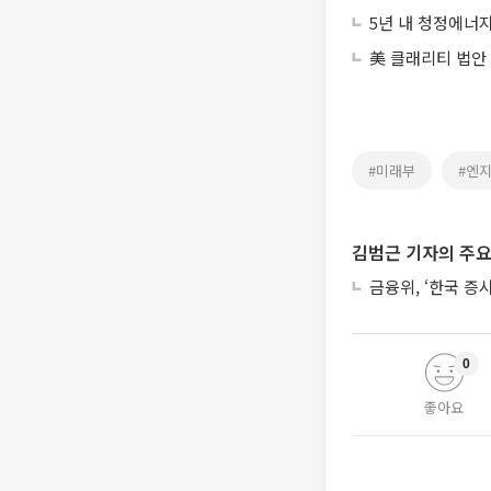
5년 내 청정에너
美 클래리티 법안
#미래부
#엔
김범근 기자의 주요
금융위, ‘한국 증
0
좋아요