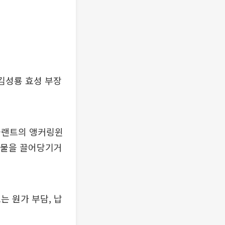
김성룡 효성 부장
플랜트의 앵커링윈
조물을 끌어당기거
는 원가 부담, 납