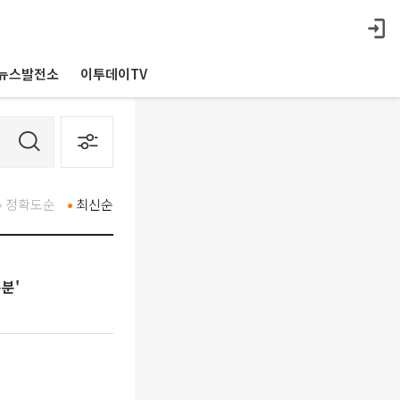
뉴스발전소
이투데이TV
정확도순
최신순
분'