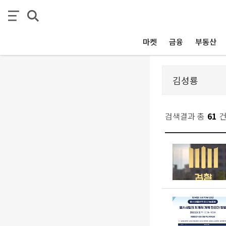
마켓
금융
부동산
검색결과 총
61