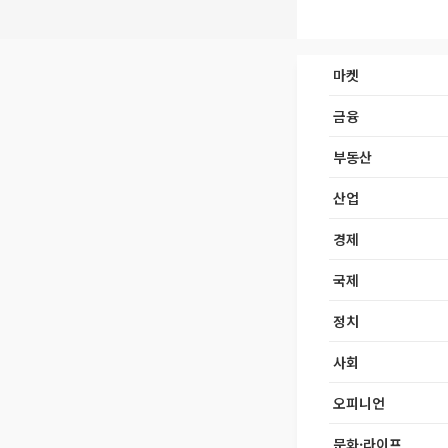
마켓
금융
부동산
산업
경제
국제
정치
사회
오피니언
문화·라이프