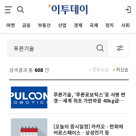
마켓
금융
부동산
산업
경제
국제
정치
사회
검색결과 총
608
건
정확도순
최신순
푸른기술, ‘푸른로보틱스’로 사명 변
경…세계 최초 가반하중 40kg급
‘심포니40’ 양산 추진
[오늘의 증시일정] 카카오ㆍ한화에
어로스페이스ㆍ삼성전기 등