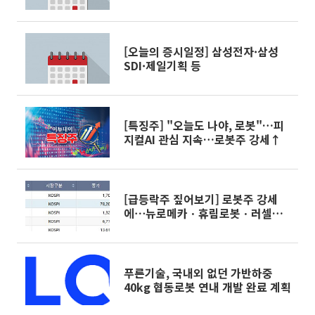
[오늘의 증시일정] 삼성전자·삼성
SDI·제일기획 등
[특징주] "오늘도 나야, 로봇"…피
지컬AI 관심 지속…로봇주 강세↑
[급등락주 짚어보기] 로봇주 강세
에⋯뉴로메카ㆍ휴림로봇ㆍ러셀ㆍ
협진 등 上
푸른기술, 국내외 없던 가반하중
40kg 협동로봇 연내 개발 완료 계획