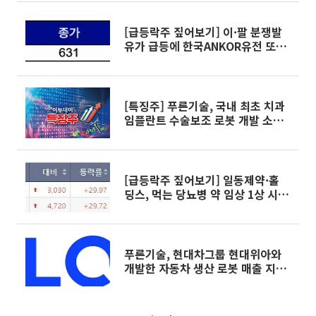
[급등락주 짚어보기] 이·팔 분쟁발
유가 급등에 한국ANKOR유전 또
‘상한가’
[특징주] 푸른기술, 국내 최초 치과
임플란트 수술보조 로봇 개발 소식
에 '上'
[급등락주 짚어보기] 일동제약·홀
딩스, 먹는 당뇨병 약 임상 1상 시험
계획 승인 소식에 상한가
푸른기술, 현대차그룹 현대위아와
개발한 자동차 생산 로봇 매출 지속
발생