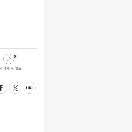
0
가취재 원해요