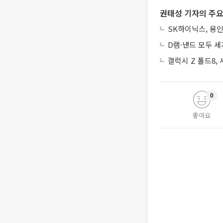
권태성 기자의 주요
SK하이닉스, 용인
D램·낸드 모두 세
갤럭시 Z 폴드8,
0
좋아요