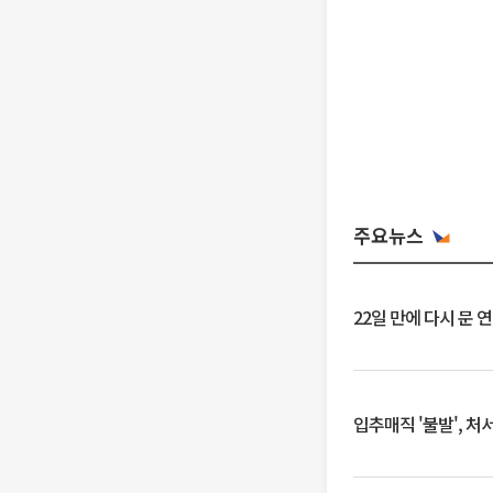
주요뉴스
22일 만에 다시 문 
입추매직 '불발', 처