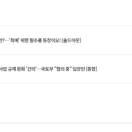
?⋯'최애' 위한 필수품 등장이오! [솔드아웃]
업 규제 완화 '건의'⋯국토부 "협의 중" 입장만 [종합]