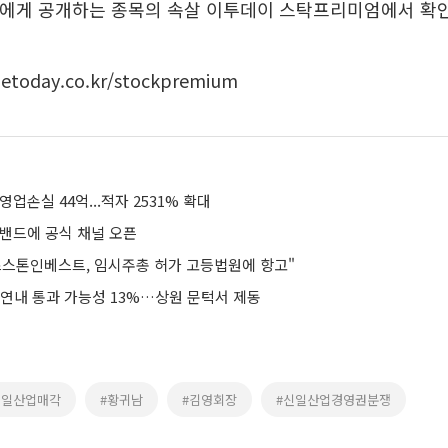
0명에게 공개하는 종목의 속살 이투데이 스탁프리미엄에서 확
.etoday.co.kr/stockpremium
업손실 44억...적자 2531% 확대
 밴드에 공식 채널 오픈
즈스톤인베스트, 임시주총 허가 고등법원에 항고"
 연내 통과 가능성 13%…상원 문턱서 제동
신일산업매각
#황귀남
#김영회장
#신일산업경영권분쟁