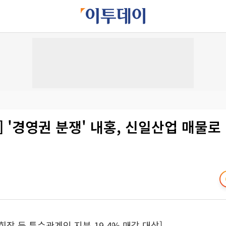
단독] '경영권 분쟁' 내홍, 신일산업 매물
회장 등 특수관계인 지분 19.4% 매각 대상]