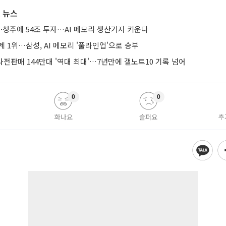
 뉴스
·청주에 54조 투자…AI 메모리 생산기지 키운다
계 1위…삼성, AI 메모리 '풀라인업'으로 승부
 사전판매 144만대 '역대 최대'…7년만에 갤노트10 기록 넘어
0
0
화나요
슬퍼요
추