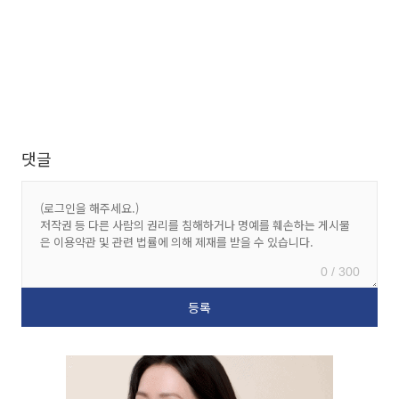
댓글
0 / 300