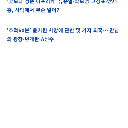
‘꽃보다 청춘 아프리카’ 류준열·박보검·고경표·안재
홍, 사막에서 무슨 일이?
‘추적60분’ 윤기원 사망에 관한 몇 가지 의혹… 만남
의 광장·번개탄·A선수