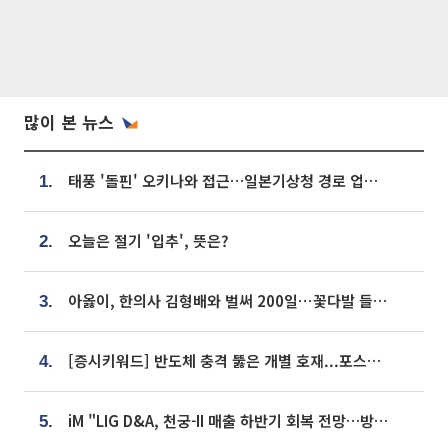
많이 본 뉴스
태풍 '돌핀' 오키나와 접근…일본기상청 경로 업데이트
1.
오늘은 절기 '입추', 뜻은?
2.
아옳이, 한의사 김형배와 벌써 200일⋯꽃다발 들고 "프러포즈 아냐"
3.
[증시키워드] 반도체 충격 뚫은 개별 호재...포스코퓨처엠·에코프로·한화솔루션 '눈길'
4.
iM "LIG D&A, 천궁-II 매출 하반기 회복 전망…방산 톱픽 유지"
5.