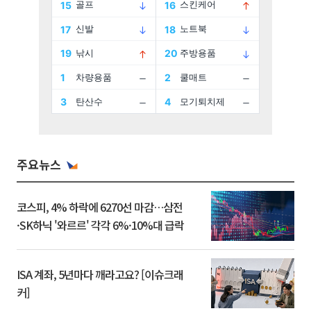
주요뉴스
코스피, 4% 하락에 6270선 마감…삼전
·SK하닉 '와르르' 각각 6%·10%대 급락
ISA 계좌, 5년마다 깨라고요? [이슈크래
커]