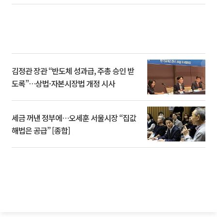
김정관 장관 “반도체 성과급, 주총 승인 받
도록”…상법·자본시장법 개정 시사
세금 꺼낸 정부에…오세훈 서울시장 “집값
해법은 공급” [종합]