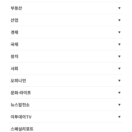
부동산
산업
경제
국제
정치
사회
오피니언
문화·라이프
뉴스발전소
이투데이TV
스페셜리포트