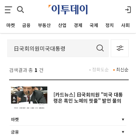
마켓
금융
부동산
산업
경제
국제
정치
사회
검색결과 총
1
건
정확도순
최신순
[카드뉴스] 日국회의원 "미국 대통
령은 흑인 노예의 핏줄" 발언 물의
마켓
금융