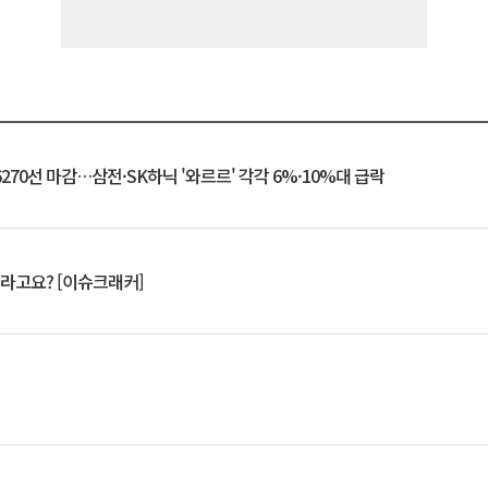
6270선 마감…삼전·SK하닉 '와르르' 각각 6%·10%대 급락
 깨라고요? [이슈크래커]