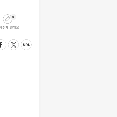
0
가취재 원해요