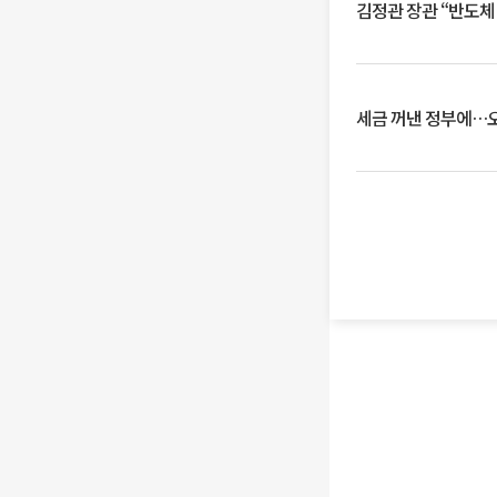
김정관 장관 “반도체
세금 꺼낸 정부에…오