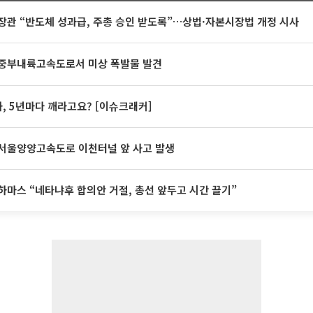
장관 “반도체 성과급, 주총 승인 받도록”…상법·자본시장법 개정 시사
중부내륙고속도로서 미상 폭발물 발견
계좌, 5년마다 깨라고요? [이슈크래커]
서울양양고속도로 이천터널 앞 사고 발생
하마스 “네타냐후 합의안 거절, 총선 앞두고 시간 끌기”