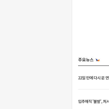
주요뉴스
22일 만에 다시 문 
입추매직 '불발', 처