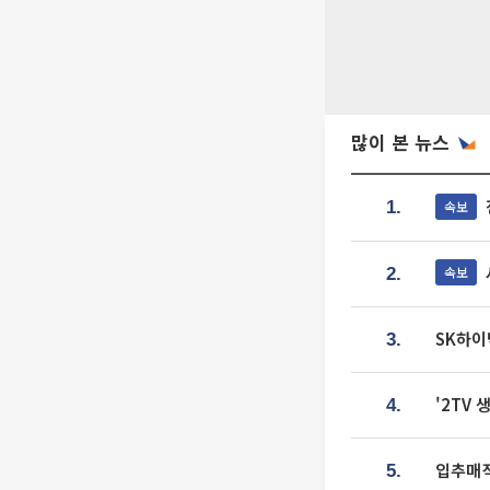
많이 본 뉴스
속보
1.
속보
2.
SK하이
3.
'2TV
4.
입추매직
5.