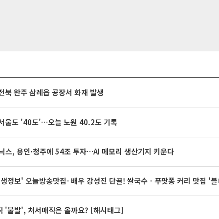
전북 완주 삼례읍 공장서 화재 발생
서울도 '40도'…오늘 노원 40.2도 기록
닉스, 용인·청주에 54조 투자…AI 메모리 생산기지 키운다
 생생정보' 오늘방송맛집- 배우 강성진 단골! 쌀국수ㆍ푸팟퐁 커리 맛집 '
 '불발', 처서매직은 올까요? [해시태그]