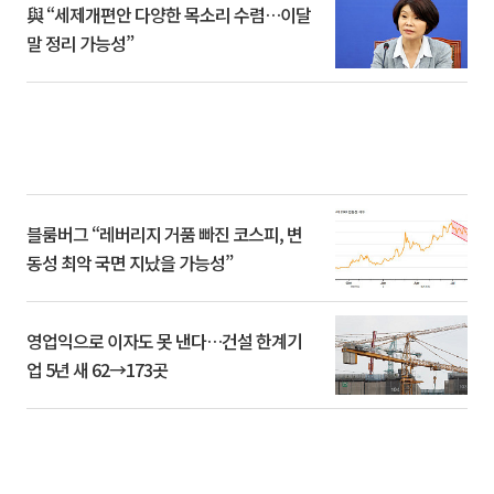
與 “세제개편안 다양한 목소리 수렴…이달
말 정리 가능성”
블룸버그 “레버리지 거품 빠진 코스피, 변
동성 최악 국면 지났을 가능성”
영업익으로 이자도 못 낸다…건설 한계기
업 5년 새 62→173곳