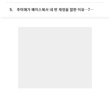
추미애가 페이스북서 네 번 재정을 말한 이유…7700억 추경 열쇠는 도의회에
5.