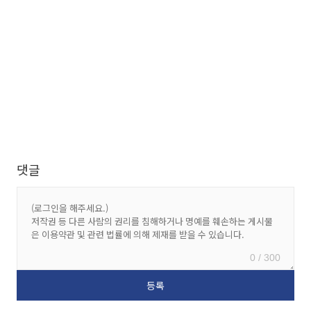
댓글
0 / 300