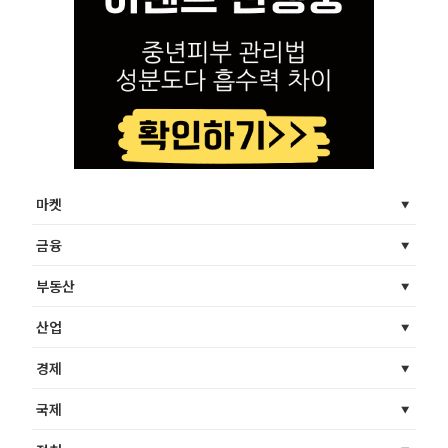
마켓
금융
부동산
산업
경제
국제