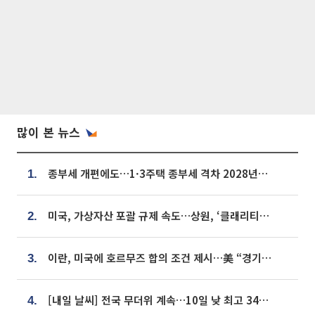
많이 본 뉴스
종부세 개편에도…1·3주택 종부세 격차 2028년부터 확대
1.
미국, 가상자산 포괄 규제 속도…상원, ‘클래리티법’ 9월 절차투표 추진
2.
이란, 미국에 호르무즈 합의 조건 제시…美 “경기 아직 안 끝나” [종합]
3.
[내일 날씨] 전국 무더위 계속…10일 낮 최고 34도 육박
4.