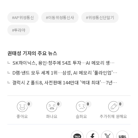
#AP위성통신
#이동위성통신사
#위성통신단말기
#투라야
권태성 기자의 주요 뉴스
SK하이닉스, 용인·청주에 54조 투자…AI 메모리 생산기지 키운다
D램·낸드 모두 세계 1위…삼성, AI 메모리 '풀라인업'으로 승부
갤럭시 Z 폴드8, 사전판매 144만대 '역대 최대'…7년만에 갤노트10 기록 넘어
0
0
0
0
좋아요
화나요
슬퍼요
추가취재 원해요