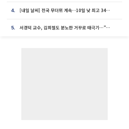
[내일 날씨] 전국 무더위 계속…10일 낮 최고 34도 육박
4.
서경덕 교수, 김희철도 분노한 거꾸로 태극기⋯"엉터리는 아냐, 아쉬울 뿐"
5.