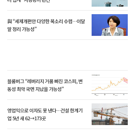
與 “세제개편안 다양한 목소리 수렴…이달
말 정리 가능성”
블룸버그 “레버리지 거품 빠진 코스피, 변
동성 최악 국면 지났을 가능성”
영업익으로 이자도 못 낸다…건설 한계기
업 5년 새 62→173곳