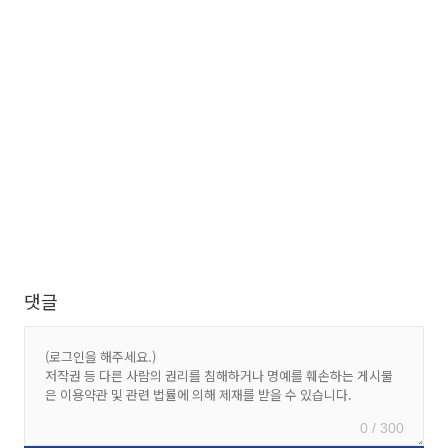
댓글
0 / 300