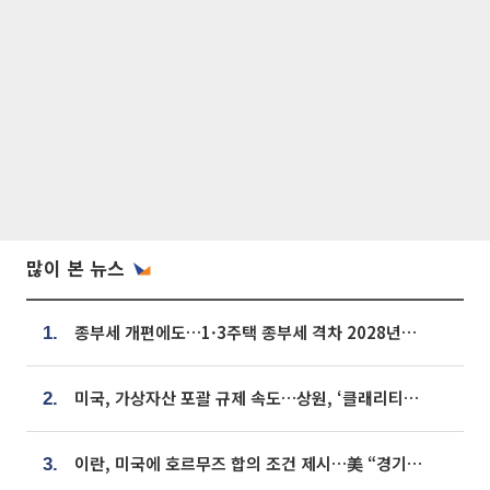
많이 본 뉴스
종부세 개편에도…1·3주택 종부세 격차 2028년부터 확대
1.
미국, 가상자산 포괄 규제 속도…상원, ‘클래리티법’ 9월 절차투표 추진
2.
이란, 미국에 호르무즈 합의 조건 제시…美 “경기 아직 안 끝나” [종합]
3.