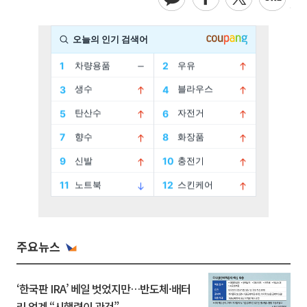
주요뉴스
‘한국판 IRA’ 베일 벗었지만…반도체·배터
리 업계 “시행령이 관건”