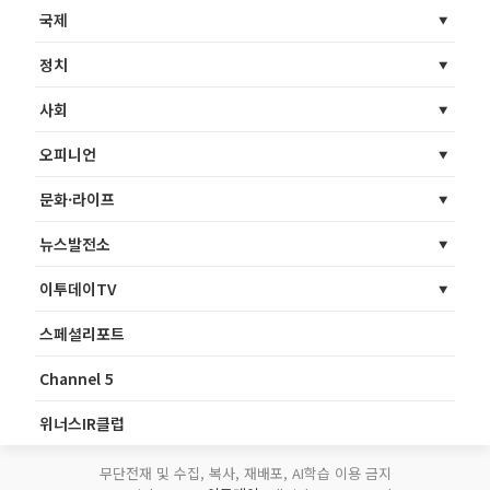
국제
정치
사회
오피니언
문화·라이프
뉴스발전소
이투데이TV
스페셜리포트
Channel 5
위너스IR클럽
무단전재 및 수집, 복사, 재배포, AI학습 이용 금지