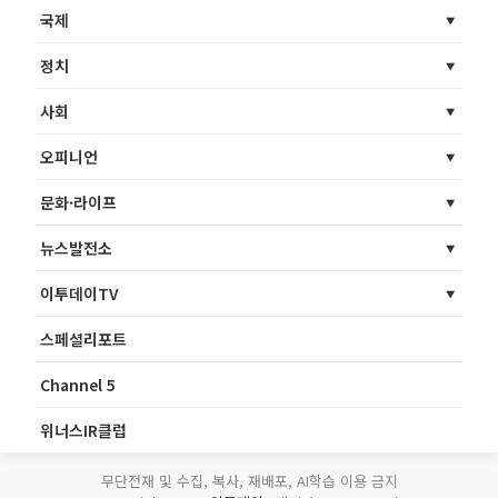
국제
정치
사회
오피니언
문화·라이프
뉴스발전소
이투데이TV
스페셜리포트
Channel 5
위너스IR클럽
무단전재 및 수집, 복사, 재배포, AI학습 이용 금지