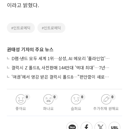
이라고 밝혔다.
#인트로메딕
#인트로메딕
권태성 기자의 주요 뉴스
D램·낸드 모두 세계 1위…삼성, AI 메모리 '풀라인업'으로 승부
갤럭시 Z 폴드8, 사전판매 144만대 '역대 최대'…7년만에 갤노트10 기록 넘어
'여권'에서 영감 받은 갤럭시 폴드8…"편안함이 새로운 디자인 경쟁력"
0
0
0
0
좋아요
화나요
슬퍼요
추가취재 원해요