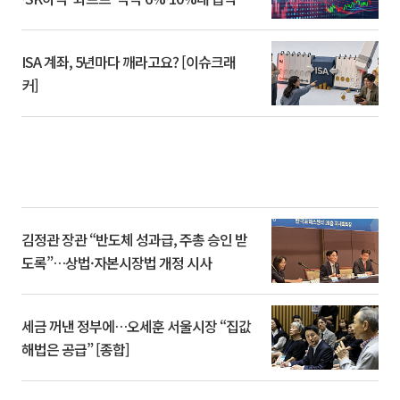
ISA 계좌, 5년마다 깨라고요? [이슈크래
커]
김정관 장관 “반도체 성과급, 주총 승인 받
도록”…상법·자본시장법 개정 시사
세금 꺼낸 정부에…오세훈 서울시장 “집값
해법은 공급” [종합]