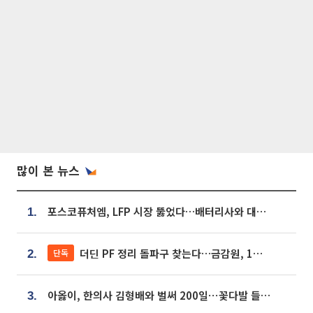
많이 본 뉴스
포스코퓨처엠, LFP 시장 뚫었다…배터리사와 대규모 장기 공급 합의
1.
더딘 PF 정리 돌파구 찾는다…금감원, 1년 반 만에 매각설명회 재개
단독
2.
아옳이, 한의사 김형배와 벌써 200일⋯꽃다발 들고 "프러포즈 아냐"
3.