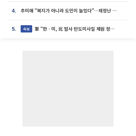
추미애 "복지가 아니라 도민이 늘었다"…재정난 책임론 정면돌파
4.
軍 "한ㆍ미, 北 발사 탄도미사일 제원 정밀분석 중"
속보
5.