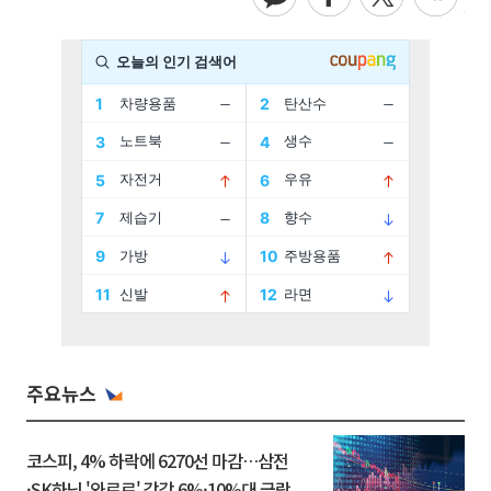
주요뉴스
코스피, 4% 하락에 6270선 마감…삼전
·SK하닉 '와르르' 각각 6%·10%대 급락