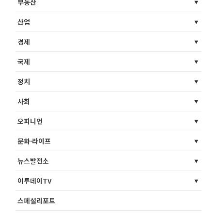
부동산
산업
경제
국제
정치
사회
오피니언
문화·라이프
뉴스발전소
이투데이TV
스페셜리포트