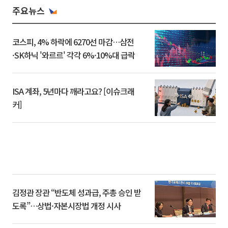
주요뉴스
코스피, 4% 하락에 6270선 마감…삼전
·SK하닉 '와르르' 각각 6%·10%대 급락
ISA 계좌, 5년마다 깨라고요? [이슈크래
커]
김정관 장관 “반도체 성과급, 주총 승인 받
도록”…상법·자본시장법 개정 시사