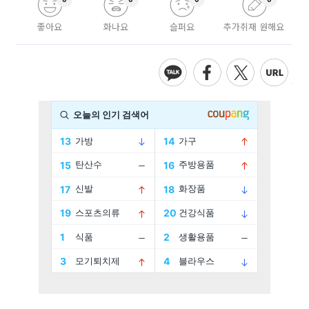
좋아요
화나요
슬퍼요
추가취재 원해요