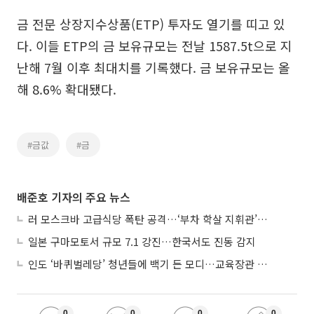
금 전문 상장지수상품(ETP) 투자도 열기를 띠고 있
다. 이들 ETP의 금 보유규모는 전날 1587.5t으로 지
난해 7월 이후 최대치를 기록했다. 금 보유규모는 올
해 8.6% 확대됐다.
#금값
#금
배준호 기자의 주요 뉴스
러 모스크바 고급식당 폭탄 공격…‘부차 학살 지휘관’ 노렸나
일본 구마모토서 규모 7.1 강진…한국서도 진동 감지
인도 ‘바퀴벌레당’ 청년들에 백기 든 모디…교육장관 사퇴
0
0
0
0