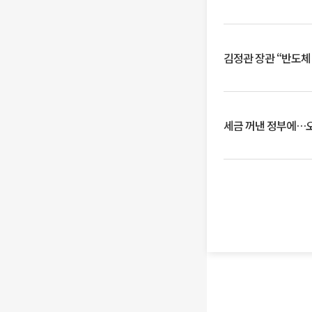
김정관 장관 “반도체
세금 꺼낸 정부에…오