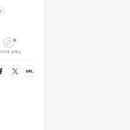
과
0
가취재 원해요