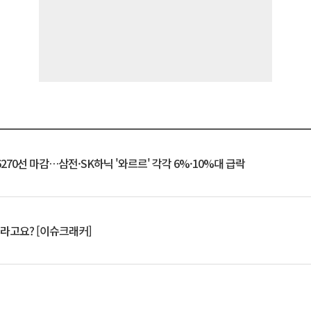
6270선 마감…삼전·SK하닉 '와르르' 각각 6%·10%대 급락
 깨라고요? [이슈크래커]