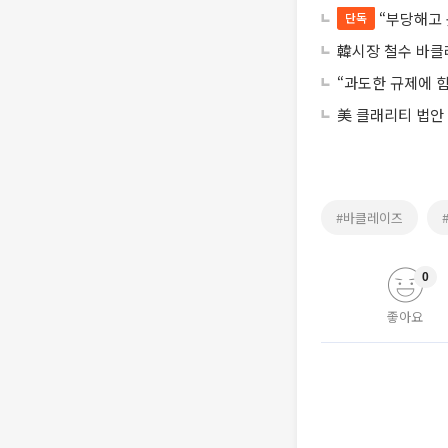
“부당해고
단독
韓시장 철수 바클
“과도한 규제에 힘
美 클래리티 법안
#바클레이즈
0
좋아요