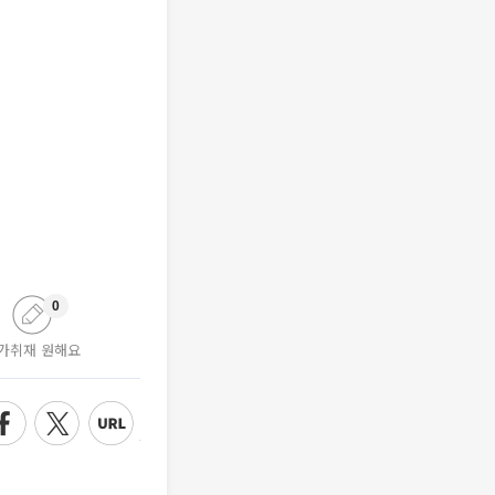
0
가취재 원해요