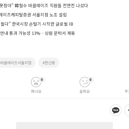
 못참아” 韓철수 바클레이즈 직원들 전면전 나섰다
레이즈캐피탈증권 서울지점 노조 설립
들다” 한국시장 손털기 시작한 글로벌 IB
 연내 통과 가능성 13%…상원 문턱서 제동
#바클레이즈서울지점
#한신평
0
0
화나요
슬퍼요
추